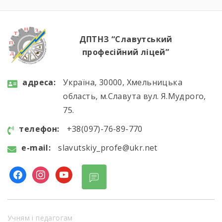
Вітаємо майбутніх кухарів і кондитерів із […]
ДПТНЗ “Славутський
професійний ліцей”
aдресa:
Україна, 30000, Хмельницька
область, м.Славута вул. Я.Мудрого,
75.
телефон:
+38(097)-76-89-770
e-mail:
slavutskiy_profe@ukr.net
Учням і педагогам