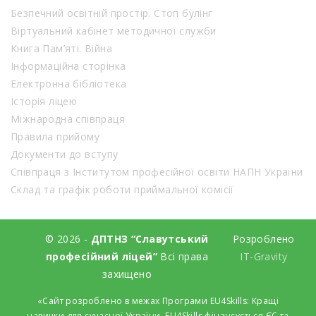
Безпечний освітній простір. Стоп булінг
Віртуальний кабінет методичної служби
Книга Пам’яті. Війна
Інформаційна сторінка
Електронна бібліотека
Історія ліцею
Міжнародна співпраця
Правила прийому
Документи до вступу
Співпраця з Інститутом професійної освіти НАПН України
Склад та графік роботи приймальної комісії
© 2026 -
ДПТНЗ “Славутський
Розроблено
професійний ліцей”
Всі права
IT-Gravity
захищено
«Сайт розроблено в межах Програми EU4Skills: Кращі
навички для сучасної України. EU4Skills фінансується ЄС та