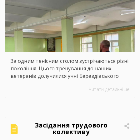
За одним тенісним столом зустрічаються різні
покоління. Цього тренування до наших
ветеранів долучилися учні Берездівського
ліцею. Було багато азарту, дружніх матчів,
Читати детальніше
усмішок і щирого спілкування. Саме такі
моменти нагадують, що спорт — це не лише
про гру, а й про підтримку, нові знайомства
та відчуття єдності.Для ветеранів це
можливість активно провести час,
Засідання трудового
відволіктися від буденності […]
колективу