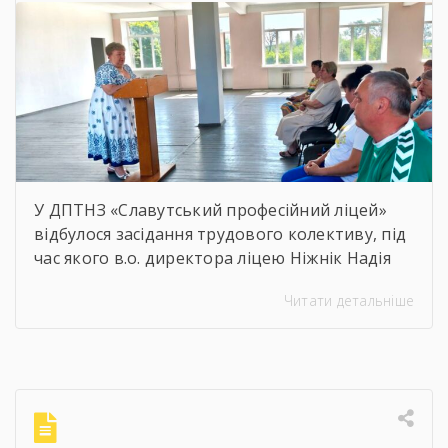
У ДПТНЗ «Славутський професійний ліцей»
відбулося засідання трудового колективу, під
час якого в.о. директора ліцею Ніжнік Надія
Олександрівна представила звіт про
Читати детальніше
діяльність закладу за 2025/2026 навчальний
рік.Разом проаналізували результати роботи,
згадали важливі досягнення, реалізовані
ініціативи, міжнародні проєкти, професійні
перемоги та окреслили вектор подальшого
розвитку ліцею.Особливо приємною