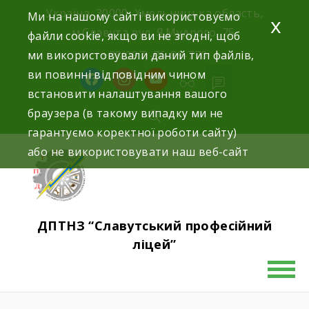
Україна, 30000, Хмельницька область,
Ми на нашому сайті використовуємо
x
м.Славута вул. Я.Мудрого, 75.
файли cookie, якщо ви не згодні, щоб
ми використовували даний тип файлів,
+38(097)-76-89-770
ви повинні відповідним чином
встановити налаштування вашого
браузера (в такому випадку ми не
гарантуємо коректної роботи сайту)
або не використовувати наш веб-сайт
ДПТНЗ “Славутський професійний
ліцей”