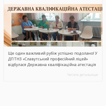
частиною зустрічі стало відзначення
працівників ліцею грамотами та подяками
[…]
Ще один важливий рубіж успішно подолано! У
ДПТНЗ «Славутський професійний ліцей»
відбулася Державна кваліфікаційна атестація
здобувачів освіти з професії «Кухар.
Читати детальніше
Кондитер». За кожною стравою, кожним
десертом і кожною вдалою презентацією —
сотні годин навчання, практики, пошуку і
вдосконалення. Саме це сьогодні
продемонстрували наші студенти, гідно
підтвердивши свою професійну майстерність.