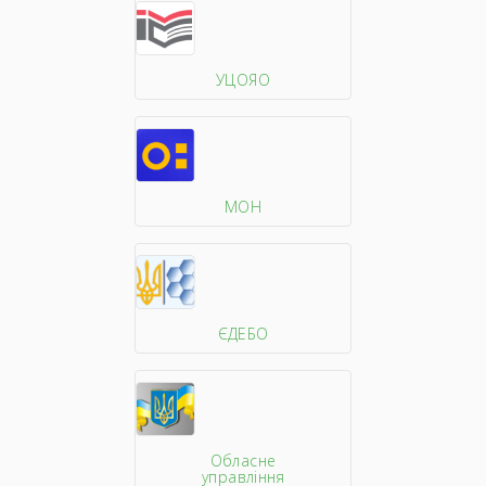
УЦОЯО
МОН
ЄДЕБО
Обласне
управління