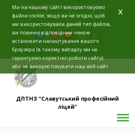
Україна, 30000, Хмельницька область,
Ми на нашому сайті використовуємо
x
м.Славута вул. Я.Мудрого, 75.
файли cookie, якщо ви не згодні, щоб
ми використовували даний тип файлів,
+38(097)-76-89-770
ви повинні відповідним чином
встановити налаштування вашого
браузера (в такому випадку ми не
гарантуємо коректної роботи сайту)
або не використовувати наш веб-сайт
ДПТНЗ “Славутський професійний
ліцей”