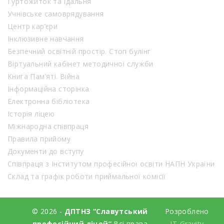
Гуртожиток та їдальня
Учнівське самоврядування
Центр кар’єри
Інклюзивне навчання
Безпечний освітній простір. Стоп булінг
Віртуальний кабінет методичної служби
Книга Пам’яті. Війна
Інформаційна сторінка
Електронна бібліотека
Історія ліцею
Міжнародна співпраця
Правила прийому
Документи до вступу
Співпраця з Інститутом професійної освіти НАПН України
Склад та графік роботи приймальної комісії
© 2026 -
ДПТНЗ “Славутський
Розроблено
професійний ліцей”
Всі права
IT-Gravity