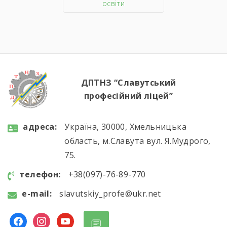
освіти
ДПТНЗ “Славутський
професійний ліцей”
aдресa:
Україна, 30000, Хмельницька
область, м.Славута вул. Я.Мудрого,
75.
телефон:
+38(097)-76-89-770
e-mail:
slavutskiy_profe@ukr.net