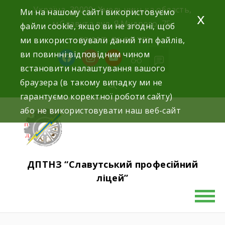
Україна, 30000, Хмельницька область,
Ми на нашому сайті використовуємо
x
м.Славута вул. Я.Мудрого, 75.
файли cookie, якщо ви не згодні, щоб
ми використовували даний тип файлів,
+38(097)-76-89-770
ви повинні відповідним чином
встановити налаштування вашого
браузера (в такому випадку ми не
гарантуємо коректної роботи сайту)
або не використовувати наш веб-сайт
ДПТНЗ “Славутський професійний
ліцей”