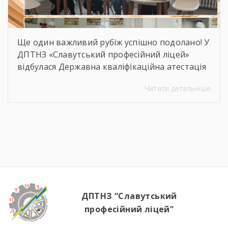
Ще один важливий рубіж успішно подолано! У
ДПТНЗ «Славутський професійний ліцей»
відбулася Державна кваліфікаційна атестація
здобувачів освіти з професії «Кухар.
Читати детальніше
Кондитер». За кожною стравою, кожним
десертом і кожною вдалою презентацією —
сотні годин навчання, практики, пошуку і
вдосконалення. Саме це сьогодні
продемонстрували наші студенти, гідно
підтвердивши свою професійну майстерність.
Вітаємо майбутніх кухарів і кондитерів із […]
ДПТНЗ “Славутський
професійний ліцей”