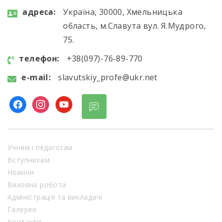
aдресa:
Україна, 30000, Хмельницька
область, м.Славута вул. Я.Мудрого,
75.
телефон:
+38(097)-76-89-770
e-mail:
slavutskiy_profe@ukr.net
Учням і педагогам
Вступникам
Новини
Виховна робота
Адміністрація та викладачі
Галерея
Контакти