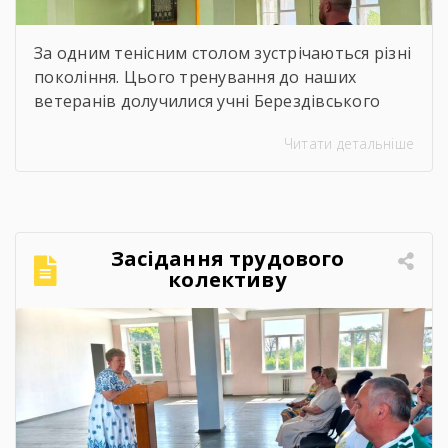
За одним тенісним столом зустрічаються різні
покоління. Цього тренування до наших
ветеранів долучилися учні Берездівського
ліцею. Було багато азарту, дружніх матчів,
Читати детальніше
усмішок і щирого спілкування. Саме такі
моменти нагадують, що спорт — це не лише
про гру, а й про підтримку, нові знайомства
та відчуття єдності.Для ветеранів це
можливість активно провести час,
Засідання трудового
відволіктися від буденності […]
колективу