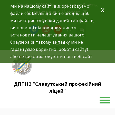
Україна, 30000, Хмельницька область,
Ми на нашому сайті використовуємо
x
м.Славута вул. Я.Мудрого, 75.
файли cookie, якщо ви не згодні, щоб
ми використовували даний тип файлів,
+38(097)-76-89-770
ви повинні відповідним чином
встановити налаштування вашого
браузера (в такому випадку ми не
гарантуємо коректної роботи сайту)
або не використовувати наш веб-сайт
ДПТНЗ “Славутський професійний
ліцей”