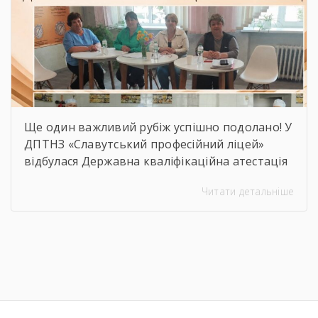
[…]
Ще один важливий рубіж успішно подолано! У
ДПТНЗ «Славутський професійний ліцей»
відбулася Державна кваліфікаційна атестація
здобувачів освіти з професії «Кухар.
Читати детальніше
Кондитер». За кожною стравою, кожним
десертом і кожною вдалою презентацією —
сотні годин навчання, практики, пошуку і
вдосконалення. Саме це сьогодні
продемонстрували наші студенти, гідно
підтвердивши свою професійну майстерність.
Вітаємо майбутніх кухарів і кондитерів із […]