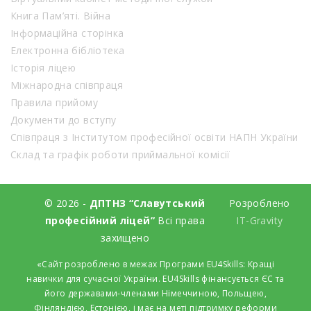
Книга Пам’яті. Війна
Інформаційна сторінка
Електронна бібліотека
Історія ліцею
Міжнародна співпраця
Правила прийому
Документи до вступу
Співпраця з Інститутом професійної освіти НАПН України
Склад та графік роботи приймальної комісії
© 2026 -
ДПТНЗ “Славутський
Розроблено
професійний ліцей”
Всі права
IT-Gravity
захищено
«Сайт розроблено в межах Програми EU4Skills: Кращі
навички для сучасної України. EU4Skills фінансується ЄС та
його державами-членами Німеччиною, Польщею,
Фінляндією, Естонією, і має на меті підтримку реформи