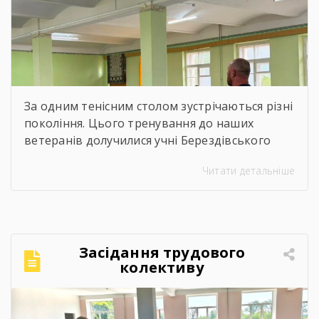
За одним тенісним столом зустрічаються різні
покоління. Цього тренування до наших
ветеранів долучилися учні Берездівського
ліцею. Було багато азарту, дружніх матчів,
Читати детальніше
усмішок і щирого спілкування. Саме такі
моменти нагадують, що спорт — це не лише
про гру, а й про підтримку, нові знайомства
та відчуття єдності.Для ветеранів це
можливість активно провести час,
Засідання трудового
відволіктися від буденності […]
колективу