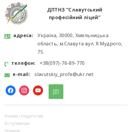
ДПТНЗ “Славутський
професійний ліцей”
aдресa:
Україна, 30000, Хмельницька
область, м.Славута вул. Я.Мудрого,
75.
телефон:
+38(097)-76-89-770
e-mail:
slavutskiy_profe@ukr.net
Учням і педагогам
Вступникам
Новини