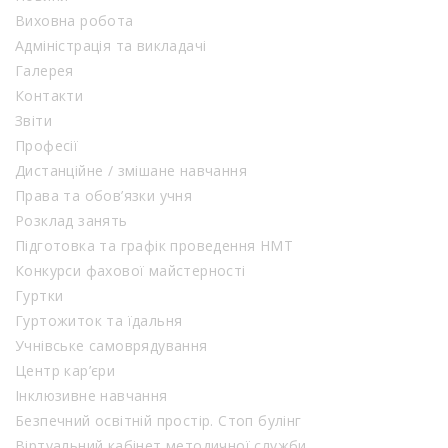
Виховна робота
Адміністрація та викладачі
Галерея
Контакти
Звіти
Професії
Дистанційне / змішане навчання
Права та обов’язки учня
Розклад занять
Підготовка та графік проведення НМТ
Конкурси фахової майстерності
Гуртки
Гуртожиток та їдальня
Учнівське самоврядування
Центр кар’єри
Інклюзивне навчання
Безпечний освітній простір. Стоп булінг
Віртуальний кабінет методичної служби