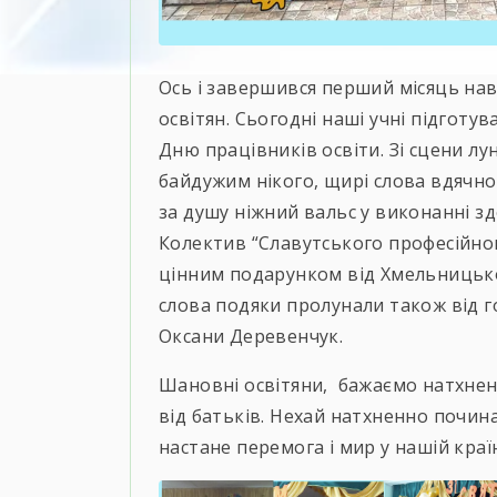
Ось і завершився перший місяць нав
освітян. Сьогодні наші учні підготу
Дню працівників освіти. Зі сцени лун
байдужим нікого, щирі слова вдячнос
за душу ніжний вальс у виконанні зд
Колектив “Славутського професійно
цінним подарунком від Хмельницької
слова подяки пролунали також від г
Оксани Деревенчук.
Шановні освітяни, бажаємо натхненн
від батьків. Нехай натхненно почи
настане перемога і мир у нашій країні