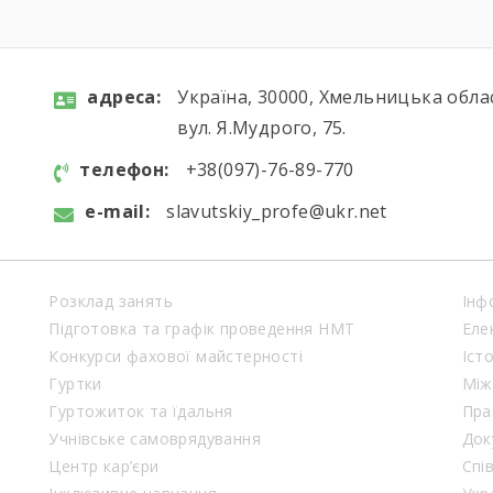
aдресa:
Україна, 30000, Хмельницька обла
вул. Я.Мудрого, 75.
телефон:
+38(097)-76-89-770
e-mail:
slavutskiy_profe@ukr.net
Розклад занять
Інф
Підготовка та графік проведення НМТ
Еле
Конкурси фахової майстерності
Іст
Гуртки
Між
Гуртожиток та їдальня
Пра
Учнівське самоврядування
Док
Центр кар’єри
Спі