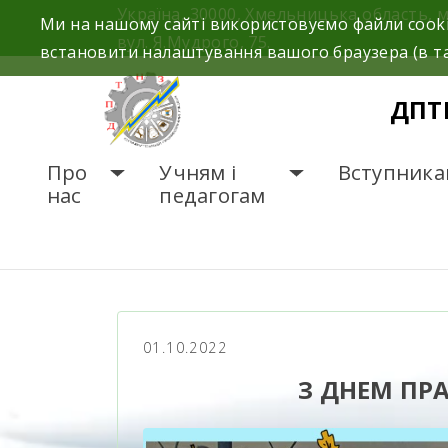
Україна, 30000, Хмельницька область, 
Ми на нашому сайті використовуємо файли cooki
вул. Я.Мудрого, 75.
встановити налаштування вашого браузера (в та
ДПТ
Про
Учням і
Вступника
нас
педагогам
ГОЛОВНА
НОВИНИ
З
01.10.2022
З ДНЕМ ПР