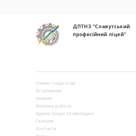
ДПТНЗ “Славутський
професійний ліцей”
Учням і педагогам
Вступникам
Новини
Виховна робота
Адміністрація та викладачі
Галерея
Контакти