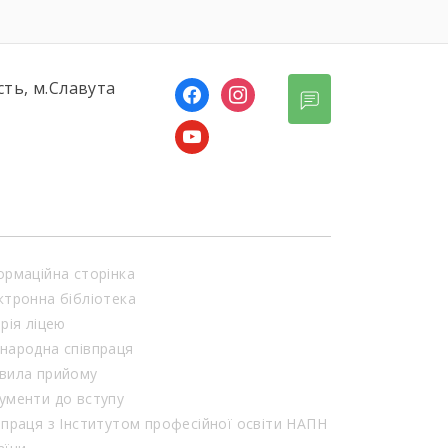
сть, м.Славута
ормаційна сторінка
ктронна бібліотека
орія ліцею
народна співпраця
вила прийому
ументи до вступу
впраця з Інститутом професійної освіти НАПН