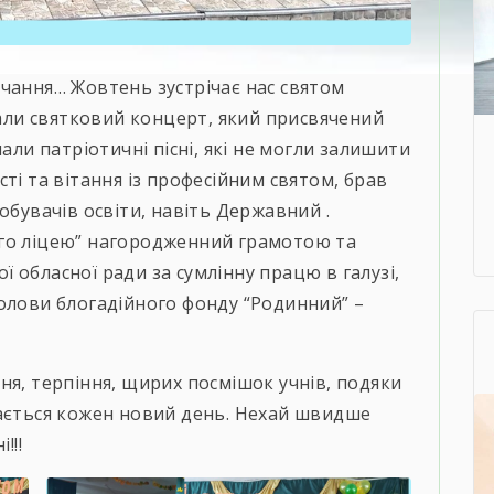
чання… Жовтень зустрічає нас святом
вали святковий концерт, який присвячений
али патріотичні пісні, які не могли залишити
ті та вітання із професійним святом, брав
обувачів освіти, навіть Державний .
го ліцею” нагородженний грамотою та
 обласної ради за сумлінну працю в галузі,
олови блогадійного фонду “Родинний” –
я, терпіння, щирих посмішок учнів, подяки
нається кожен новий день. Нехай швидше
!!!