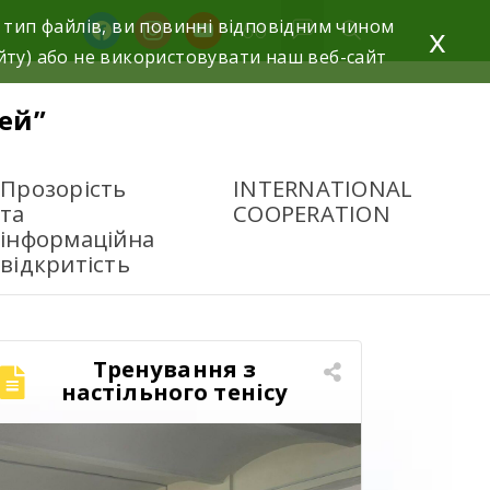
 тип файлів, ви повинні відповідним чином
x
йту) або не використовувати наш веб-сайт
ей”
Прозорість
INTERNATIONAL
та
COOPERATION
інформаційна
відкритість
Тренування з
настільного тенісу