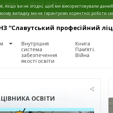
м.Славута
+38(097)-76-89-770
e, якщо ви не згодні, щоб ми використовували даний
кому випадку ми не гарантуємо коректної роботи са
НЗ “Славутський професійний ліц
м
Внутрішня
Книга
система
Пам’яті.
забезпечення
Війна
якості освіти
 ДНЕМ ПРАЦІВНИКА ОСВІТИ
АЦІВНИКА ОСВІТИ