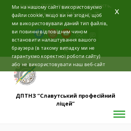
Україна, 30000, Хмельницька область,
Ми на нашому сайті використовуємо
x
м.Славута вул. Я.Мудрого, 75.
файли cookie, якщо ви не згодні, щоб
ми використовували даний тип файлів,
+38(097)-76-89-770
ви повинні відповідним чином
встановити налаштування вашого
браузера (в такому випадку ми не
гарантуємо коректної роботи сайту)
або не використовувати наш веб-сайт
ДПТНЗ “Славутський професійний
ліцей”