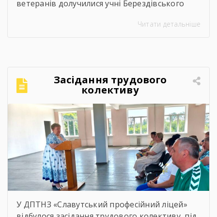
ветеранів долучилися учні Берездівського
ліцею. Було багато азарту, дружніх матчів,
Читати детальніше
усмішок і щирого спілкування. Саме такі
моменти нагадують, що спорт — це не лише
про гру, а й про підтримку, нові знайомства
та відчуття єдності.Для ветеранів це
можливість активно провести час,
Засідання трудового
відволіктися від буденності […]
колективу
У ДПТНЗ «Славутський професійний ліцей»
відбулося засідання трудового колективу, під