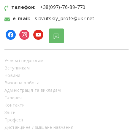
телефон:
+38(097)-76-89-770
e-mail:
slavutskiy_profe@ukr.net
Учням і педагогам
Вступникам
Новини
Виховна робота
Адміністрація та викладачі
Галерея
Контакти
Звіти
Професії
Дистанційне / змішане навчання