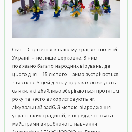
Свято Стрітення в нашому краї, як і по всій
Україні, – не лише церковне. З ним
пов’язано багато народних вірувань, де
цього дня – 15 лютого – зима зустрічається
з весною. У цей день у церквах освячують
свічки, які дбайливо зберігаються протягом
року та часто використовують як
лікувальний засіб. З метою відродження
українських традицій, в переддень свята
майстрами виробничого навчання
Анастасією АГАФОНОВОЮ та Лесею