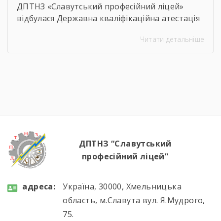
ДПТНЗ «Славутський професійний ліцей»
відбулася Державна кваліфікаційна атестація
здобувачів освіти з професії «Кухар.
Читати детальніше
Кондитер». За кожною стравою, кожним
десертом і кожною вдалою презентацією —
сотні годин навчання, практики, пошуку і
вдосконалення. Саме це сьогодні
продемонстрували наші студенти, гідно
підтвердивши свою професійну майстерність.
Вітаємо майбутніх кухарів і кондитерів із […]
ДПТНЗ “Славутський
професійний ліцей”
aдресa:
Україна, 30000, Хмельницька
область, м.Славута вул. Я.Мудрого,
75.