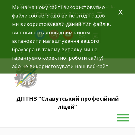
Україна, 30000, Хмельницька область,
Ми на нашому сайті використовуємо
x
м.Славута вул. Я.Мудрого, 75.
файли cookie, якщо ви не згодні, щоб
ми використовували даний тип файлів,
+38(097)-76-89-770
ви повинні відповідним чином
встановити налаштування вашого
браузера (в такому випадку ми не
гарантуємо коректної роботи сайту)
або не використовувати наш веб-сайт
ДПТНЗ “Славутський професійний
ліцей”