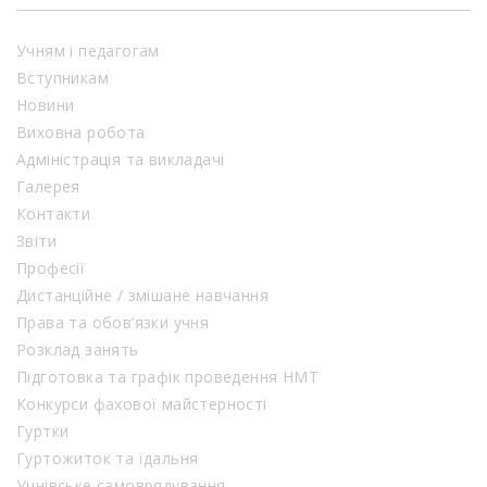
Учням і педагогам
Вступникам
Новини
Виховна робота
Адміністрація та викладачі
Галерея
Контакти
Звіти
Професії
Дистанційне / змішане навчання
Права та обов’язки учня
Розклад занять
Підготовка та графік проведення НМТ
Конкурси фахової майстерності
Гуртки
Гуртожиток та їдальня
Учнівське самоврядування