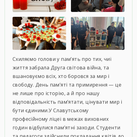
Схиляємо голови у пам’ять про тих, чиї
життя забрала Друга світова війна, та
вшановуємо всіх, хто боровся за мир і
свободу. День пам’яті та примирення — це
не лише про історію, а й про нашу
відповідальність пам’ятати, цінувати мир і
бути єдиними.У Славутському
професійному ліцеї в межах виховних
годин відбулися пам’ятні заходи. Студенти
та педагоги здійснили покладання квітів до