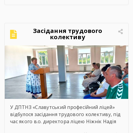
моменти нагадують, що спорт — це не лише
про гру, а й про підтримку, нові знайомства
та відчуття єдності.Для ветеранів це
можливість активно провести час,
Засідання трудового
відволіктися від буденності […]
колективу
У ДПТНЗ «Славутський професійний ліцей»
відбулося засідання трудового колективу, під
час якого в.о. директора ліцею Ніжнік Надія
Олександрівна представила звіт про