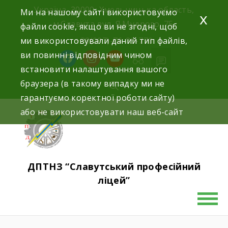
Україна, 30000, Хмельницька область,
Ми на нашому сайті використовуємо
x
м.Славута вул. Я.Мудрого, 75.
файли cookie, якщо ви не згодні, щоб
ми використовували даний тип файлів,
+38(097)-76-89-770
ви повинні відповідним чином
встановити налаштування вашого
браузера (в такому випадку ми не
гарантуємо коректної роботи сайту)
або не використовувати наш веб-сайт
ДПТНЗ “Славутський професійний
ліцей”