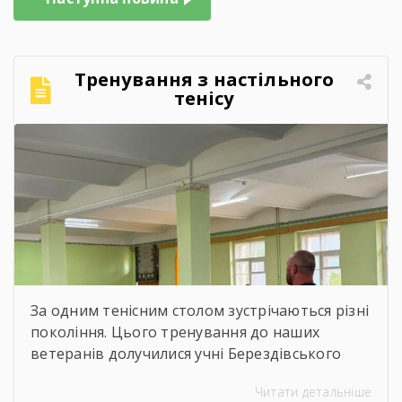
Тренування з настільного
тенісу
За одним тенісним столом зустрічаються різні
покоління. Цього тренування до наших
ветеранів долучилися учні Берездівського
ліцею. Було багато азарту, дружніх матчів,
Читати детальніше
усмішок і щирого спілкування. Саме такі