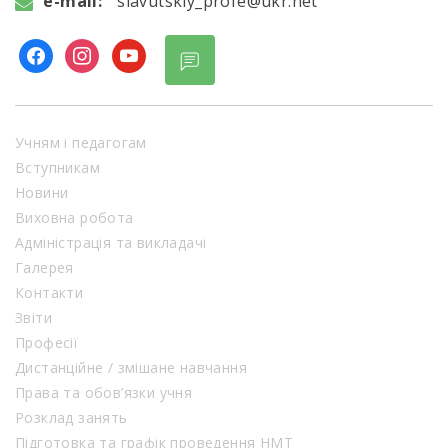
e-mail:
slavutskiy_profe@ukr.net
Учням і педагогам
Вступникам
Новини
Виховна робота
Адміністрація та викладачі
Галерея
Контакти
Звіти
Професії
Дистанційне / змішане навчання
Права та обов’язки учня
Розклад занять
Підготовка та графік проведення НМТ