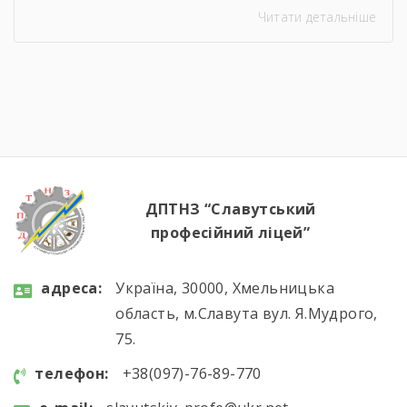
Читати детальніше
Кондитер». За кожною стравою, кожним
десертом і кожною вдалою презентацією —
сотні годин навчання, практики, пошуку і
вдосконалення. Саме це сьогодні
продемонстрували наші студенти, гідно
підтвердивши свою професійну майстерність.
Вітаємо майбутніх кухарів і кондитерів із […]
ДПТНЗ “Славутський
професійний ліцей”
aдресa:
Україна, 30000, Хмельницька
область, м.Славута вул. Я.Мудрого,
75.
телефон:
+38(097)-76-89-770