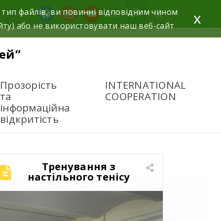
 тип файлів, ви повинні відповідним чином
x
йту) або не використовувати наш веб-сайт
ей”
Прозорість
INTERNATIONAL
та
COOPERATION
інформаційна
відкритість
Тренування з
настільного тенісу