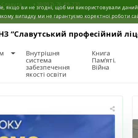
м.Славута
+38(097)-76-89-770
e, якщо ви не згодні, щоб ми використовували даний
кому випадку ми не гарантуємо коректної роботи са
НЗ “Славутський професійний ліц
м
Внутрішня
Книга
система
Пам’яті.
забезпечення
Війна
якості освіти