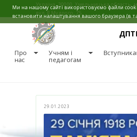
Україна, 30000, Хмельницька область, 
Ми на нашому сайті використовуємо файли cooki
вул. Я.Мудрого, 75.
встановити налаштування вашого браузера (в та
ДПТ
Про
Учням і
Вступника
нас
педагогам
ГОЛОВНА
НОВИНИ
29.01.2023