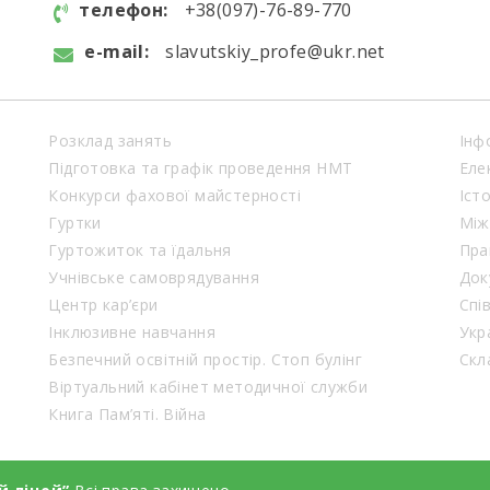
телефон:
+38(097)-76-89-770
e-mail:
slavutskiy_profe@ukr.net
Розклад занять
Інф
Підготовка та графік проведення НМТ
Еле
Конкурси фахової майстерності
Іст
Гуртки
Між
Гуртожиток та їдальня
Пра
Учнівське самоврядування
Док
Центр кар’єри
Спі
Інклюзивне навчання
Укр
Безпечний освітній простір. Стоп булінг
Віртуальний кабінет методичної служби
Книга Пам’яті. Війна