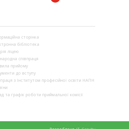
ормаційна сторінка
ктронна бібліотека
орія ліцею
народна співпраця
вила прийому
ументи до вступу
впраця з Інститутом професійної освіти НАПН
аїни
Склад та графік роботи приймальної комісії