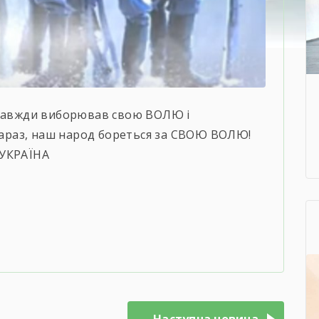
завжди виборював свою ВОЛЮ і
 зараз, наш народ бореться за СВОЮ ВОЛЮ!
 УКРАЇНА