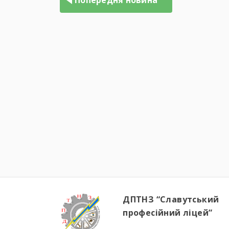
Попередня новина
ДПТНЗ “Славутський
професійний ліцей”