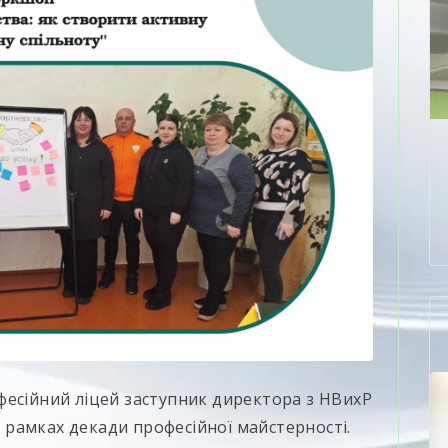
фесійний ліцей заступник директора з НВихР
рамках декади професійної майстерності.