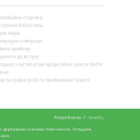
ормаційна сторінка
ктронна бібліотека
орія ліцею
народна співпраця
вила прийому
ументи до вступу
впраця з Інститутом професійної освіти НАПН
аїни
Склад та графік роботи приймальної комісії
Розроблено
IT-Gravity
 його державами-членами Німеччиною, Польщею,
аїні»