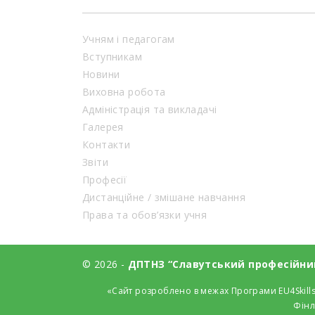
Учням і педагогам
Вступникам
Новини
Виховна робота
Адміністрація та викладачі
Галерея
Контакти
Звіти
Професії
Дистанційне / змішане навчання
Права та обов’язки учня
© 2026 -
ДПТНЗ “Славутський професійни
«Сайт розроблено в межах Програми EU4Skills
Фінл