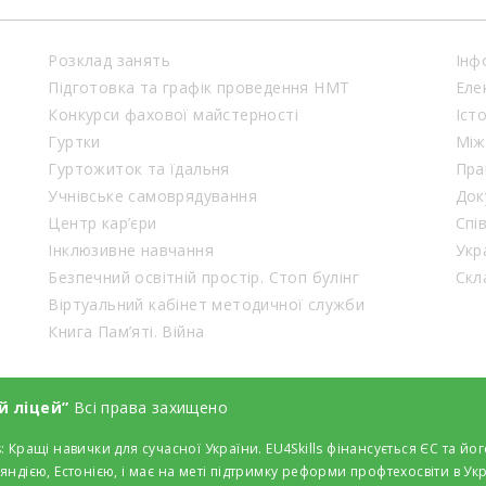
Розклад занять
Інф
Підготовка та графік проведення НМТ
Еле
Конкурси фахової майстерності
Іст
Гуртки
Між
Гуртожиток та їдальня
Пра
Учнівське самоврядування
Док
Центр кар’єри
Спі
Інклюзивне навчання
Укр
Безпечний освітній простір. Стоп булінг
Віртуальний кабінет методичної служби
Книга Пам’яті. Війна
й ліцей”
Всі права захищено
: Кращі навички для сучасної України. EU4Skills фінансується ЄС та
яндією, Естонією, і має на меті підтримку реформи профтехосвіти в Укр