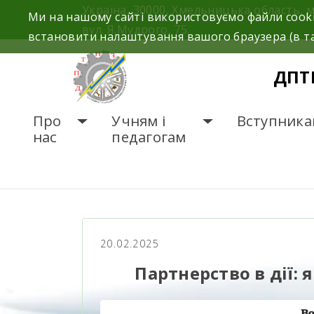
Україна, 30000, Хмельницька область, 
Ми на нашому сайті використовуємо файли cooki
вул. Я.Мудрого, 75.
встановити налаштування вашого браузера (в та
ДПТ
Про
Учням і
Вступника
нас
педагогам
ГОЛОВНА
НОВИНИ
П
20.02.2025
Партнерство в дії: