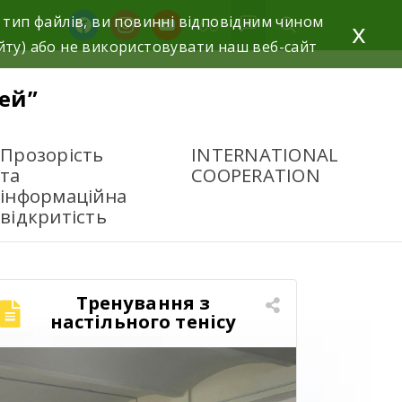
 тип файлів, ви повинні відповідним чином
x
йту) або не використовувати наш веб-сайт
ей”
Прозорість
INTERNATIONAL
та
COOPERATION
інформаційна
відкритість
Тренування з
настільного тенісу