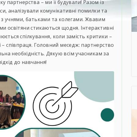
у партнерства – ми її будували! Разом із
си, аналізували комунікативні помилки та
 з учнями, батьками та колегами. Жвавим
ми освітяни стикаються щодня. Інтерактивні
юється спілкування, коли замість критики –
і – співпраця. Головний меседж: партнерство
альна необхідність. Дякую всім учасникам за
підхід до навчання!