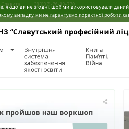
м.Славута
+38(097)-76-89-770
e, якщо ви не згодні, щоб ми використовували даний
кому випадку ми не гарантуємо коректної роботи са
НЗ “Славутський професійний ліц
м
Внутрішня
Книга
система
Пам’яті.
забезпечення
Війна
якості освіти
артнерство в дії: як пройшов наш воркшоп
 як пройшов наш воркшоп