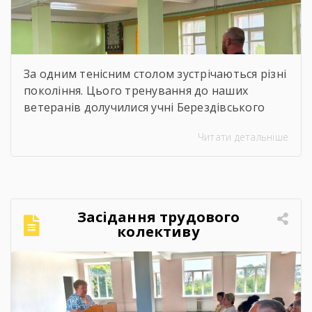
За одним тенісним столом зустрічаються різні
покоління. Цього тренування до наших
ветеранів долучилися учні Берездівського
ліцею. Було багато азарту, дружніх матчів,
Читати детальніше
усмішок і щирого спілкування. Саме такі
моменти нагадують, що спорт — це не лише
про гру, а й про підтримку, нові знайомства
та відчуття єдності.Для ветеранів це
можливість активно провести час,
Засідання трудового
відволіктися від буденності […]
колективу