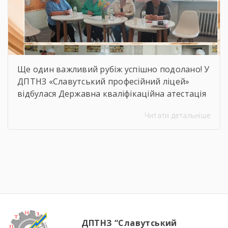
Ще один важливий рубіж успішно подолано! У
ДПТНЗ «Славутський професійний ліцей»
відбулася Державна кваліфікаційна атестація
здобувачів освіти з професії «Кухар.
Читати детальніше
Кондитер». За кожною стравою, кожним
десертом і кожною вдалою презентацією —
сотні годин навчання, практики, пошуку і
вдосконалення. Саме це сьогодні
продемонстрували наші студенти, гідно
підтвердивши свою професійну майстерність.
Вітаємо майбутніх кухарів і кондитерів із […]
ДПТНЗ “Славутський