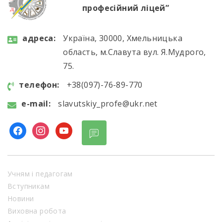
професійний ліцей”
aдресa:
Україна, 30000, Хмельницька
область, м.Славута вул. Я.Мудрого,
75.
телефон:
+38(097)-76-89-770
e-mail:
slavutskiy_profe@ukr.net
Учням і педагогам
Вступникам
Новини
Виховна робота