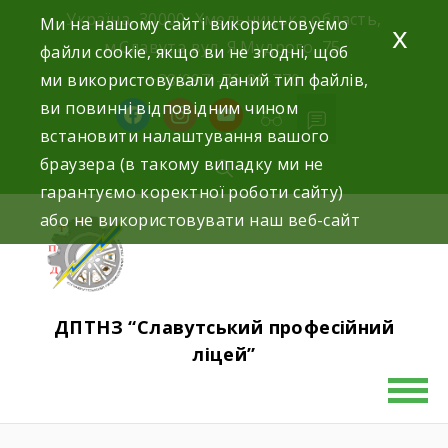
Україна, 30000, Хмельницька область,
Ми на нашому сайті використовуємо
x
м.Славута вул. Я.Мудрого, 75.
файли cookie, якщо ви не згодні, щоб
ми використовували даний тип файлів,
+38(097)-76-89-770
ви повинні відповідним чином
встановити налаштування вашого
браузера (в такому випадку ми не
гарантуємо коректної роботи сайту)
або не використовувати наш веб-сайт
ДПТНЗ “Славутський професійний
ліцей”