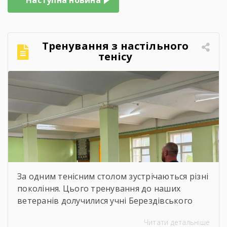
Тренування з настільного
тенісу
За одним тенісним столом зустрічаються різні
покоління. Цього тренування до наших
ветеранів долучилися учні Берездівського
ліцею. Було багато азарту, дружніх матчів,
Читати детальніше
усмішок і щирого спілкування. Саме такі