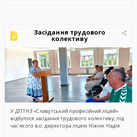
моменти нагадують, що спорт — це не лише
про гру, а й про підтримку, нові знайомства
та відчуття єдності.Для ветеранів це
можливість активно провести час,
Засідання трудового
відволіктися від буденності […]
колективу
У ДПТНЗ «Славутський професійний ліцей»
відбулося засідання трудового колективу, під
час якого в.о. директора ліцею Ніжнік Надія
Олександрівна представила звіт про