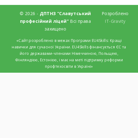
© 2026 -
ДПТНЗ “Славутський
Розроблено
професійний ліцей”
Всі права
IT-Gravity
захищено
«Сайт розроблено в межах Програми EU4Skills: Кращі
навички для сучасної України. EU4Skills фінансується ЄС та
його державами-членами Німеччиною, Польщею,
Фінляндією, Естонією, і має на меті підтримку реформи
профтехосвіти в Україні»