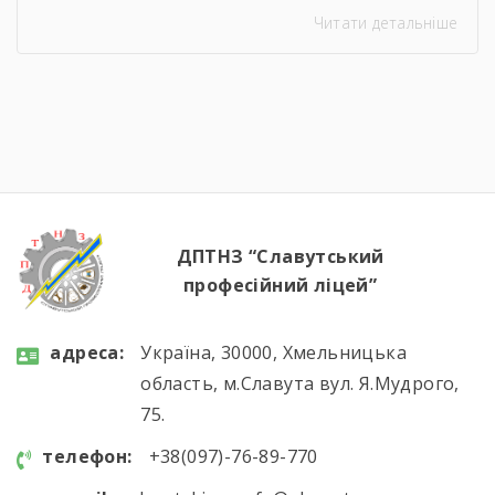
здобувачів освіти з професії «Кухар.
Читати детальніше
Кондитер». За кожною стравою, кожним
десертом і кожною вдалою презентацією —
сотні годин навчання, практики, пошуку і
вдосконалення. Саме це сьогодні
продемонстрували наші студенти, гідно
підтвердивши свою професійну майстерність.
Вітаємо майбутніх кухарів і кондитерів із […]
ДПТНЗ “Славутський
професійний ліцей”
aдресa:
Україна, 30000, Хмельницька
область, м.Славута вул. Я.Мудрого,
75.
телефон:
+38(097)-76-89-770