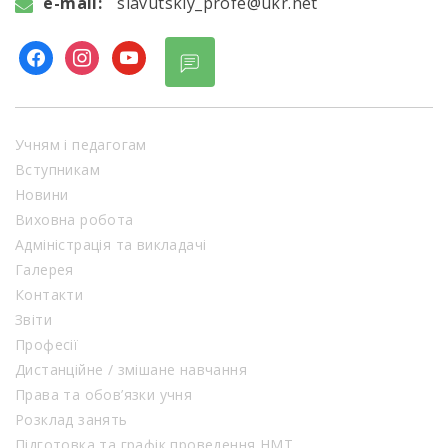
e-mail:
slavutskiy_profe@ukr.net
Учням і педагогам
Вступникам
Новини
Виховна робота
Адміністрація та викладачі
Галерея
Контакти
Звіти
Професії
Дистанційне / змішане навчання
Права та обов’язки учня
Розклад занять
Підготовка та графік проведення НМТ