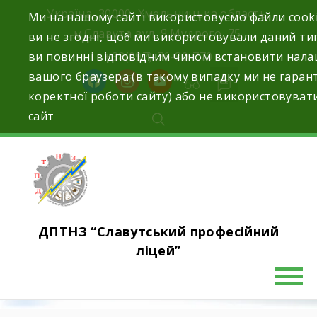
Україна, 30000, Хмельницька область,
Ми на нашому сайті використовуємо файли cook
м.Славута вул. Я.Мудрого, 75.
ви не згодні, щоб ми використовували даний тип
ви повинні відповідним чином встановити нал
+38(097)-76-89-770
вашого браузера (в такому випадку ми не гаран
коректної роботи сайту) або не використовуват
сайт
ДПТНЗ “Славутський професійний
ліцей”