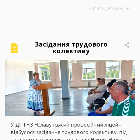
ліцею. Було багато азарту, дружніх матчів,
Читати детальніше
усмішок і щирого спілкування. Саме такі
моменти нагадують, що спорт — це не лише
про гру, а й про підтримку, нові знайомства
та відчуття єдності.Для ветеранів це
можливість активно провести час,
Засідання трудового
відволіктися від буденності […]
колективу
У ДПТНЗ «Славутський професійний ліцей»
відбулося засідання трудового колективу, під
час якого в.о. директора ліцею Ніжнік Надія