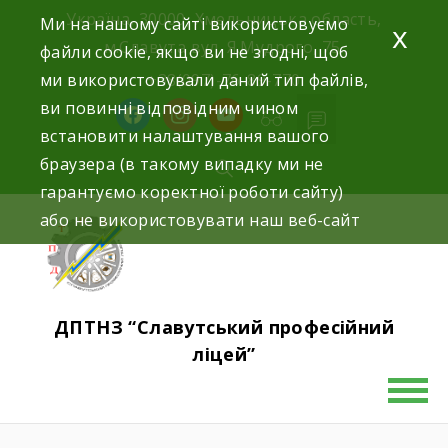
Україна, 30000, Хмельницька область,
Ми на нашому сайті використовуємо
x
м.Славута вул. Я.Мудрого, 75.
файли cookie, якщо ви не згодні, щоб
ми використовували даний тип файлів,
+38(097)-76-89-770
ви повинні відповідним чином
встановити налаштування вашого
браузера (в такому випадку ми не
гарантуємо коректної роботи сайту)
або не використовувати наш веб-сайт
ДПТНЗ “Славутський професійний
ліцей”