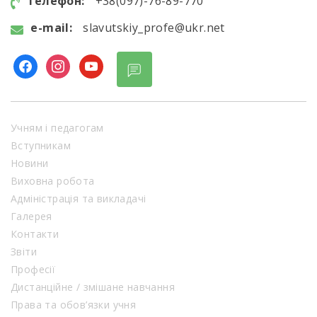
телефон:
+38(097)-76-89-770
e-mail:
slavutskiy_profe@ukr.net
Учням і педагогам
Вступникам
Новини
Виховна робота
Адміністрація та викладачі
Галерея
Контакти
Звіти
Професії
Дистанційне / змішане навчання
Права та обов’язки учня