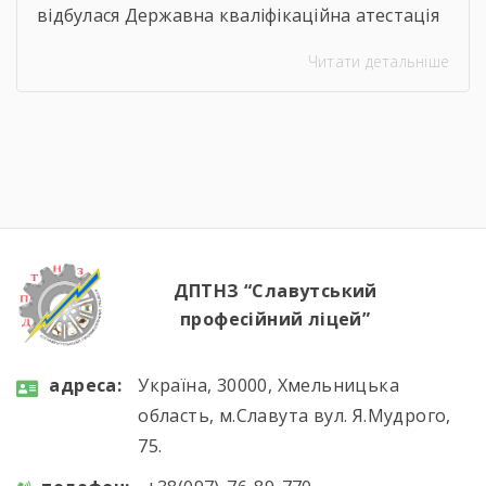
відбулася Державна кваліфікаційна атестація
здобувачів освіти з професії «Кухар.
Читати детальніше
Кондитер». За кожною стравою, кожним
десертом і кожною вдалою презентацією —
сотні годин навчання, практики, пошуку і
вдосконалення. Саме це сьогодні
продемонстрували наші студенти, гідно
підтвердивши свою професійну майстерність.
Вітаємо майбутніх кухарів і кондитерів із […]
ДПТНЗ “Славутський
професійний ліцей”
aдресa:
Україна, 30000, Хмельницька
область, м.Славута вул. Я.Мудрого,
75.