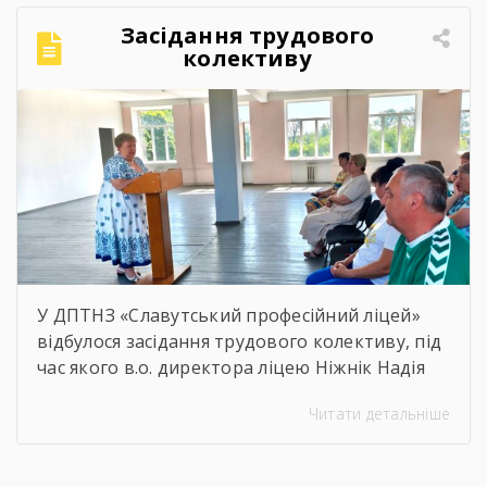
можливість активно провести час,
Засідання трудового
відволіктися від буденності […]
колективу
У ДПТНЗ «Славутський професійний ліцей»
відбулося засідання трудового колективу, під
час якого в.о. директора ліцею Ніжнік Надія
Олександрівна представила звіт про
Читати детальніше
діяльність закладу за 2025/2026 навчальний
рік.Разом проаналізували результати роботи,
згадали важливі досягнення, реалізовані