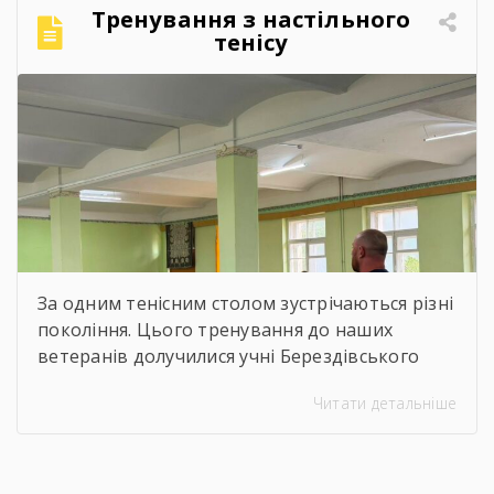
Тренування з настільного
тенісу
За одним тенісним столом зустрічаються різні
покоління. Цього тренування до наших
ветеранів долучилися учні Берездівського
ліцею. Було багато азарту, дружніх матчів,
Читати детальніше
усмішок і щирого спілкування. Саме такі
моменти нагадують, що спорт — це не лише
про гру, а й про підтримку, нові знайомства
та відчуття єдності.Для ветеранів це