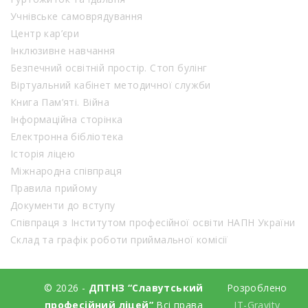
Учнівське самоврядування
Центр кар’єри
Інклюзивне навчання
Безпечний освітній простір. Стоп булінг
Віртуальний кабінет методичної служби
Книга Пам’яті. Війна
Інформаційна сторінка
Електронна бібліотека
Історія ліцею
Міжнародна співпраця
Правила прийому
Документи до вступу
Співпраця з Інститутом професійної освіти НАПН України
Склад та графік роботи приймальної комісії
© 2026 -
ДПТНЗ “Славутський
Розроблено
професійний ліцей”
Всі права
IT-Gravity