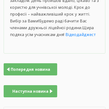
закладом. День пройшов вдало, цікаво та з
користю для учнівської молоді. Крок до
професії – найважливіший крок у житті.
Вибір за Вами!Будемо раді бачити Вас
членами дружньої ліцейної родини.Щира
подяка усім учасникам дня!
Відеодайджест
Попередня новина
Наступна новина