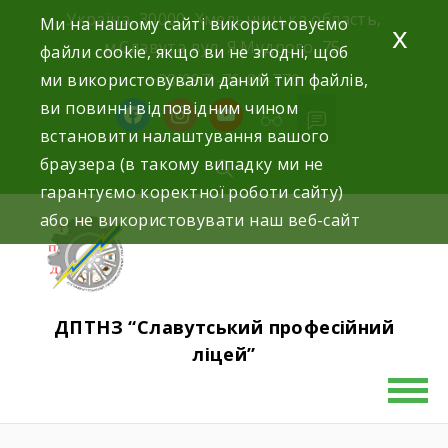
Україна, 30000, Хмельницька область,
Ми на нашому сайті використовуємо
x
м.Славута вул. Я.Мудрого, 75.
файли cookie, якщо ви не згодні, щоб
ми використовували даний тип файлів,
+38(097)-76-89-770
ви повинні відповідним чином
встановити налаштування вашого
браузера (в такому випадку ми не
гарантуємо коректної роботи сайту)
або не використовувати наш веб-сайт
ДПТНЗ “Славутський професійний
ліцей”