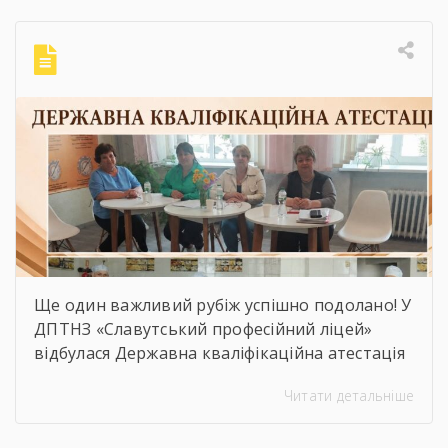
ініціативи, міжнародні проєкти, професійні
перемоги та окреслили вектор подальшого
розвитку ліцею.Особливо приємною
частиною зустрічі стало відзначення
працівників ліцею грамотами та подяками
[…]
Ще один важливий рубіж успішно подолано! У
ДПТНЗ «Славутський професійний ліцей»
відбулася Державна кваліфікаційна атестація
здобувачів освіти з професії «Кухар.
Читати детальніше
Кондитер». За кожною стравою, кожним
десертом і кожною вдалою презентацією —