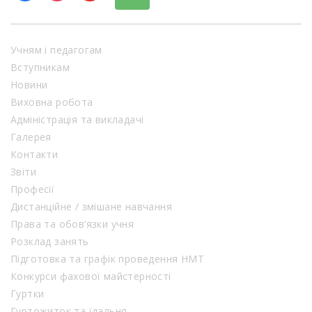
Учням і педагогам
Вступникам
Новини
Виховна робота
Адміністрація та викладачі
Галерея
Контакти
Звіти
Професії
Дистанційне / змішане навчання
Права та обов’язки учня
Розклад занять
Підготовка та графік проведення НМТ
Конкурси фахової майстерності
Гуртки
Гуртожиток та їдальня