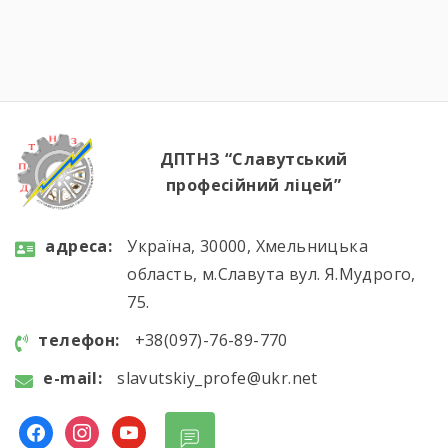
сотні годин навчання, практики, пошуку і
вдосконалення. Саме це сьогодні
продемонстрували наші студенти, гідно
підтвердивши свою професійну майстерність.
Вітаємо майбутніх кухарів і кондитерів із […]
ДПТНЗ “Славутський
професійний ліцей”
aдресa:
Україна, 30000, Хмельницька
область, м.Славута вул. Я.Мудрого,
75.
телефон:
+38(097)-76-89-770
e-mail:
slavutskiy_profe@ukr.net