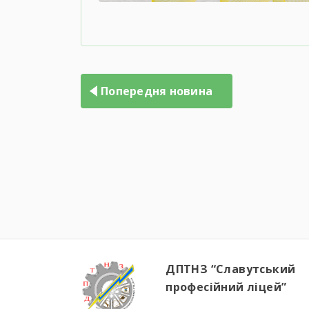
Попередня новина
ДПТНЗ “Славутський
професійний ліцей”