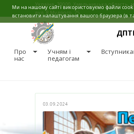
Україна, 30000, Хмельницька область, 
Ми на нашому сайті використовуємо файли cooki
вул. Я.Мудрого, 75.
встановити налаштування вашого браузера (в та
ДПТ
Про
Учням і
Вступника
нас
педагогам
ГОЛОВНА
НОВИНИ
03.09.2024