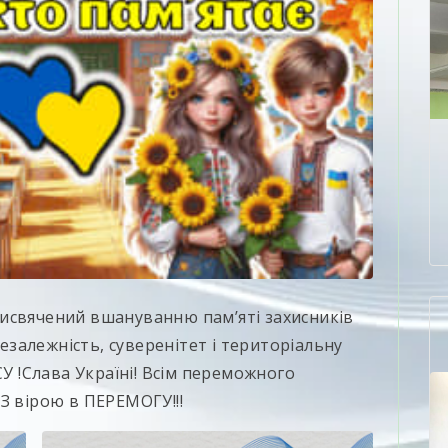
исвячений вшануванню пам’яті захисників
незалежність, суверенітет і територіальну
СУ !Слава Україні! Всім переможного
З вірою в ПЕРЕМОГУ!!!