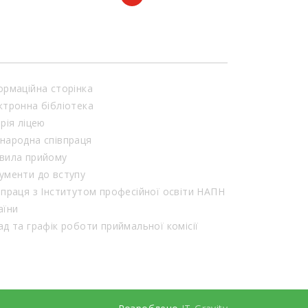
ормаційна сторінка
ктронна бібліотека
орія ліцею
народна співпраця
вила прийому
ументи до вступу
впраця з Інститутом професійної освіти НАПН
аїни
Склад та графік роботи приймальної комісії