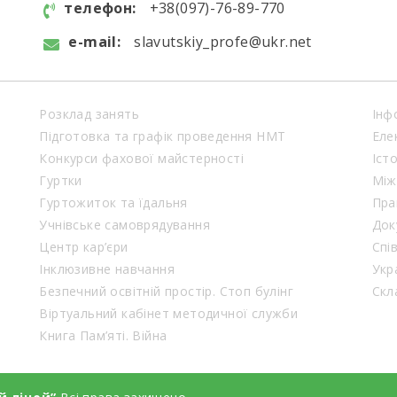
телефон:
+38(097)-76-89-770
e-mail:
slavutskiy_profe@ukr.net
Розклад занять
Інф
Підготовка та графік проведення НМТ
Еле
Конкурси фахової майстерності
Іст
Гуртки
Між
Гуртожиток та їдальня
Пра
Учнівське самоврядування
Док
Центр кар’єри
Спі
Інклюзивне навчання
Укр
Безпечний освітній простір. Стоп булінг
Віртуальний кабінет методичної служби
Книга Пам’яті. Війна