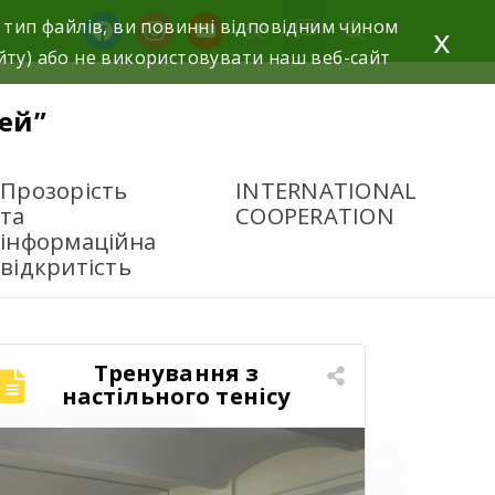
 тип файлів, ви повинні відповідним чином
x
йту) або не використовувати наш веб-сайт
ей”
Прозорість
INTERNATIONAL
та
COOPERATION
інформаційна
відкритість
Тренування з
настільного тенісу