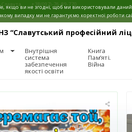
м.Славута
+38(097)-76-89-770
e, якщо ви не згодні, щоб ми використовували даний
кому випадку ми не гарантуємо коректної роботи са
НЗ “Славутський професійний ліц
м
Внутрішня
Книга
система
Пам’яті.
забезпечення
Війна
якості освіти