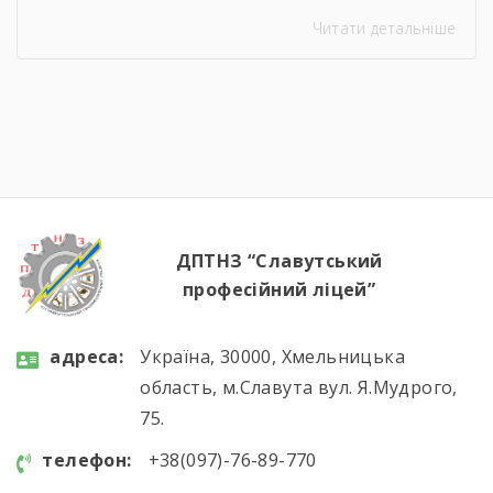
здобувачів освіти з професії «Кухар.
Читати детальніше
Кондитер». За кожною стравою, кожним
десертом і кожною вдалою презентацією —
сотні годин навчання, практики, пошуку і
вдосконалення. Саме це сьогодні
продемонстрували наші студенти, гідно
підтвердивши свою професійну майстерність.
Вітаємо майбутніх кухарів і кондитерів із […]
ДПТНЗ “Славутський
професійний ліцей”
aдресa:
Україна, 30000, Хмельницька
область, м.Славута вул. Я.Мудрого,
75.
телефон:
+38(097)-76-89-770