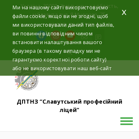
Україна, 30000, Хмельницька область,
Ми на нашому сайті використовуємо
x
м.Славута вул. Я.Мудрого, 75.
файли cookie, якщо ви не згодні, щоб
ми використовували даний тип файлів,
+38(097)-76-89-770
ви повинні відповідним чином
встановити налаштування вашого
браузера (в такому випадку ми не
гарантуємо коректної роботи сайту)
або не використовувати наш веб-сайт
ДПТНЗ “Славутський професійний
ліцей”