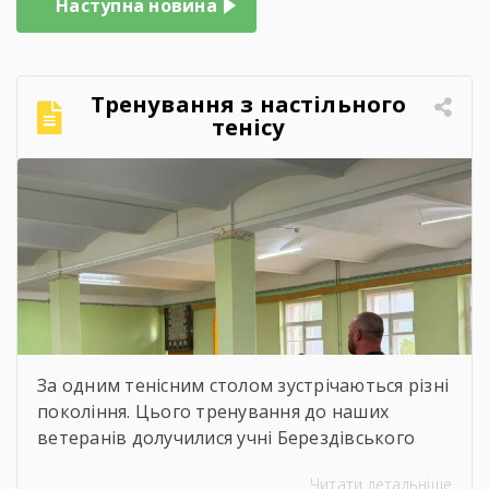
Наступна новина
Тренування з настільного
тенісу
За одним тенісним столом зустрічаються різні
покоління. Цього тренування до наших
ветеранів долучилися учні Берездівського
ліцею. Було багато азарту, дружніх матчів,
Читати детальніше