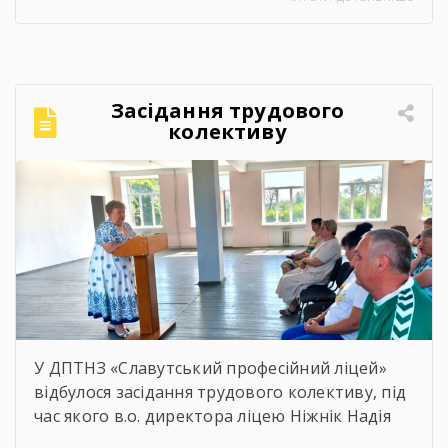
усмішок і щирого спілкування. Саме такі
моменти нагадують, що спорт — це не лише
про гру, а й про підтримку, нові знайомства
та відчуття єдності.Для ветеранів це
можливість активно провести час,
Засідання трудового
відволіктися від буденності […]
колективу
У ДПТНЗ «Славутський професійний ліцей»
відбулося засідання трудового колективу, під
час якого в.о. директора ліцею Ніжнік Надія
Олександрівна представила звіт про