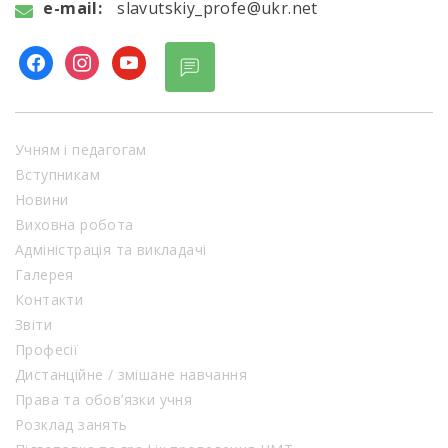
e-mail:
slavutskiy_profe@ukr.net
Учням і педагогам
Вступникам
Новини
Виховна робота
Адміністрація та викладачі
Галерея
Контакти
Звіти
Професії
Дистанційне / змішане навчання
Права та обов’язки учня
Розклад занять