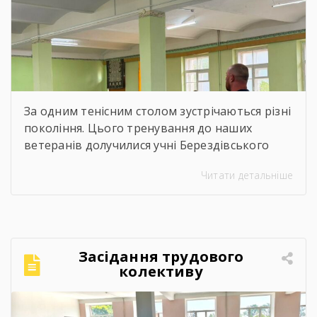
За одним тенісним столом зустрічаються різні
покоління. Цього тренування до наших
ветеранів долучилися учні Берездівського
ліцею. Було багато азарту, дружніх матчів,
Читати детальніше
усмішок і щирого спілкування. Саме такі
моменти нагадують, що спорт — це не лише
про гру, а й про підтримку, нові знайомства
та відчуття єдності.Для ветеранів це
можливість активно провести час,
Засідання трудового
відволіктися від буденності […]
колективу