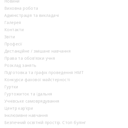
Новини
Виховна робота
Адміністрація та викладачі
Галерея
Контакти
Звіти
Професії
Дистанційне / змішане навчання
Права та обов’язки учня
Розклад занять
Підготовка та графік проведення НМТ
Конкурси фахової майстерності
Гуртки
Гуртожиток та їдальня
Учнівське самоврядування
Центр кар’єри
Інклюзивне навчання
Безпечний освітній простір. Стоп булінг