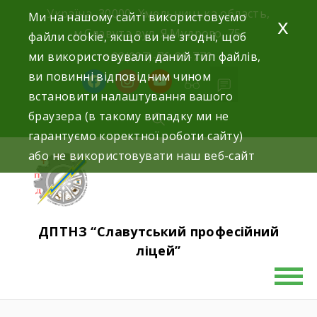
Україна, 30000, Хмельницька область,
Ми на нашому сайті використовуємо
x
м.Славута вул. Я.Мудрого, 75.
файли cookie, якщо ви не згодні, щоб
ми використовували даний тип файлів,
+38(097)-76-89-770
ви повинні відповідним чином
встановити налаштування вашого
браузера (в такому випадку ми не
гарантуємо коректної роботи сайту)
або не використовувати наш веб-сайт
ДПТНЗ “Славутський професійний
ліцей”