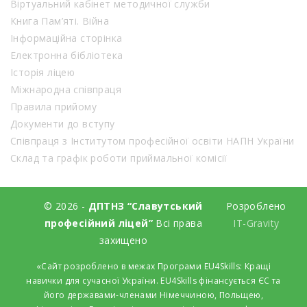
Віртуальний кабінет методичної служби
Книга Пам’яті. Війна
Інформаційна сторінка
Електронна бібліотека
Історія ліцею
Міжнародна співпраця
Правила прийому
Документи до вступу
Співпраця з Інститутом професійної освіти НАПН України
Склад та графік роботи приймальної комісії
© 2026 -
ДПТНЗ “Славутський
Розроблено
професійний ліцей”
Всі права
IT-Gravity
захищено
«Сайт розроблено в межах Програми EU4Skills: Кращі
навички для сучасної України. EU4Skills фінансується ЄС та
його державами-членами Німеччиною, Польщею,