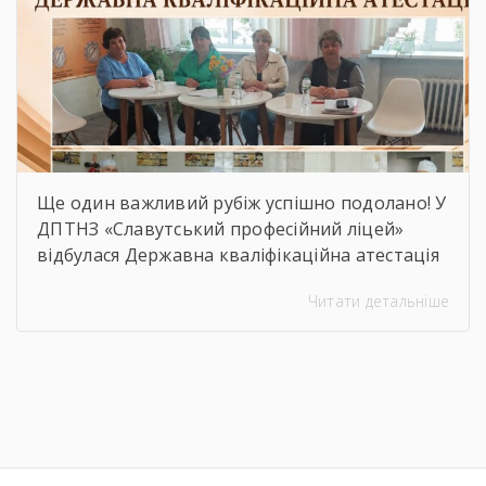
[…]
Ще один важливий рубіж успішно подолано! У
ДПТНЗ «Славутський професійний ліцей»
відбулася Державна кваліфікаційна атестація
здобувачів освіти з професії «Кухар.
Читати детальніше
Кондитер». За кожною стравою, кожним
десертом і кожною вдалою презентацією —
сотні годин навчання, практики, пошуку і
вдосконалення. Саме це сьогодні
продемонстрували наші студенти, гідно
підтвердивши свою професійну майстерність.
Вітаємо майбутніх кухарів і кондитерів із […]