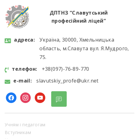
ДПТНЗ “Славутський
професійний ліцей”
aдресa:
Україна, 30000, Хмельницька
область, м.Славута вул. Я.Мудрого,
75.
телефон:
+38(097)-76-89-770
e-mail:
slavutskiy_profe@ukr.net
Учням і педагогам
Вступникам