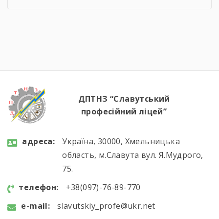
десертом і кожною вдалою презентацією —
сотні годин навчання, практики, пошуку і
вдосконалення. Саме це сьогодні
продемонстрували наші студенти, гідно
підтвердивши свою професійну майстерність.
Вітаємо майбутніх кухарів і кондитерів із […]
ДПТНЗ “Славутський
професійний ліцей”
aдресa:
Україна, 30000, Хмельницька
область, м.Славута вул. Я.Мудрого,
75.
телефон:
+38(097)-76-89-770
e-mail:
slavutskiy_profe@ukr.net