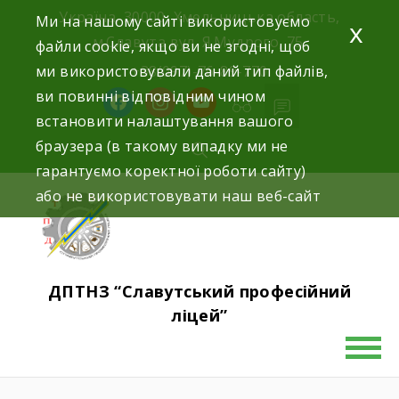
Україна, 30000, Хмельницька область,
Ми на нашому сайті використовуємо
x
м.Славута вул. Я.Мудрого, 75.
файли cookie, якщо ви не згодні, щоб
ми використовували даний тип файлів,
+38(097)-76-89-770
ви повинні відповідним чином
встановити налаштування вашого
браузера (в такому випадку ми не
гарантуємо коректної роботи сайту)
або не використовувати наш веб-сайт
ДПТНЗ “Славутський професійний
ліцей”