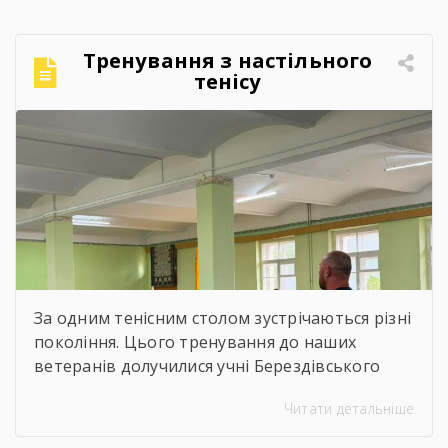
Тренування з настільного
тенісу
За одним тенісним столом зустрічаються різні
покоління. Цього тренування до наших
ветеранів долучилися учні Берездівського
ліцею. Було багато азарту, дружніх матчів,
Читати детальніше
усмішок і щирого спілкування. Саме такі
моменти нагадують, що спорт — це не лише