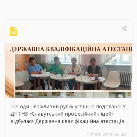
рік.Разом проаналізували результати роботи,
згадали важливі досягнення, реалізовані
ініціативи, міжнародні проєкти, професійні
перемоги та окреслили вектор подальшого
розвитку ліцею.Особливо приємною
частиною зустрічі стало відзначення
працівників ліцею грамотами та подяками
[…]
Ще один важливий рубіж успішно подолано! У
ДПТНЗ «Славутський професійний ліцей»
відбулася Державна кваліфікаційна атестація
здобувачів освіти з професії «Кухар.
Читати детальніше
Кондитер». За кожною стравою, кожним