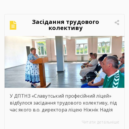
про гру, а й про підтримку, нові знайомства
та відчуття єдності.Для ветеранів це
можливість активно провести час,
Засідання трудового
відволіктися від буденності […]
колективу
У ДПТНЗ «Славутський професійний ліцей»
відбулося засідання трудового колективу, під
час якого в.о. директора ліцею Ніжнік Надія
Олександрівна представила звіт про
Читати детальніше
діяльність закладу за 2025/2026 навчальний