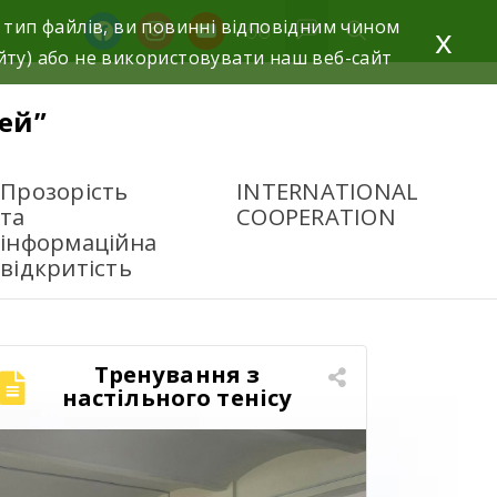
 тип файлів, ви повинні відповідним чином
x
йту) або не використовувати наш веб-сайт
ей”
Прозорість
INTERNATIONAL
та
COOPERATION
інформаційна
відкритість
Тренування з
настільного тенісу