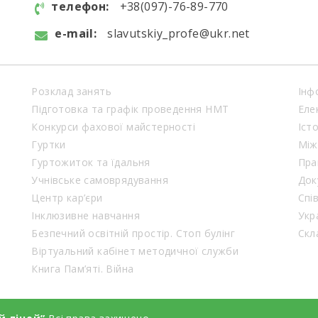
телефон:
+38(097)-76-89-770
e-mail:
slavutskiy_profe@ukr.net
Розклад занять
Інф
Підготовка та графік проведення НМТ
Еле
Конкурси фахової майстерності
Іст
Гуртки
Між
Гуртожиток та їдальня
Пра
Учнівське самоврядування
Док
Центр кар’єри
Спі
Інклюзивне навчання
Укр
Безпечний освітній простір. Стоп булінг
Віртуальний кабінет методичної служби
Книга Пам’яті. Війна