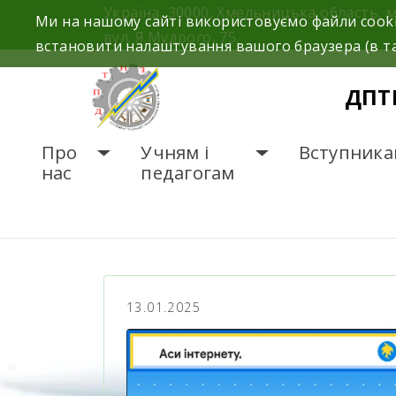
Україна, 30000, Хмельницька область, 
Ми на нашому сайті використовуємо файли cooki
вул. Я.Мудрого, 75.
встановити налаштування вашого браузера (в та
ДПТ
Про
Учням і
Вступника
нас
педагогам
ГОЛОВНА
НОВИНИ
13.01.2025