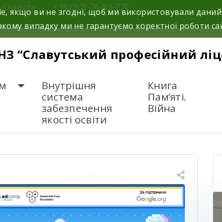
м.Славута
+38(097)-76-89-770
e, якщо ви не згодні, щоб ми використовували даний
кому випадку ми не гарантуємо коректної роботи са
НЗ “Славутський професійний ліц
м
Внутрішня
Книга
система
Пам’яті.
забезпечення
Війна
якості освіти