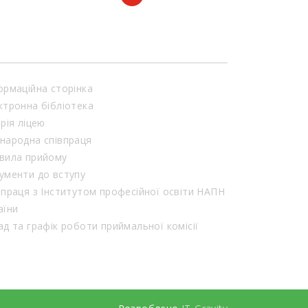
ормаційна сторінка
ктронна бібліотека
орія ліцею
народна співпраця
вила прийому
ументи до вступу
впраця з Інститутом професійної освіти НАПН
аїни
Склад та графік роботи приймальної комісії