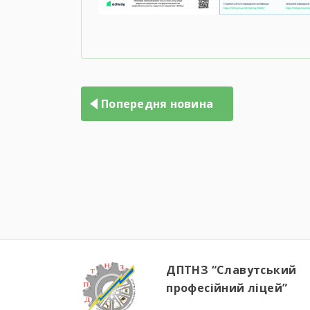
Попередня новина
ДПТНЗ “Славутський
професійний ліцей”