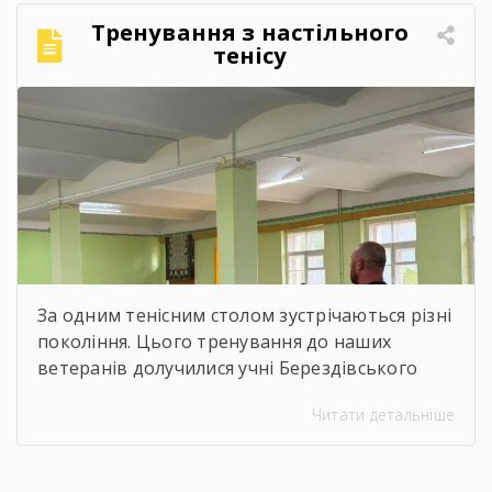
Тренування з настільного
тенісу
За одним тенісним столом зустрічаються різні
покоління. Цього тренування до наших
ветеранів долучилися учні Берездівського
ліцею. Було багато азарту, дружніх матчів,
Читати детальніше
усмішок і щирого спілкування. Саме такі
моменти нагадують, що спорт — це не лише
про гру, а й про підтримку, нові знайомства