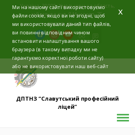
Україна, 30000, Хмельницька область,
Ми на нашому сайті використовуємо
x
м.Славута вул. Я.Мудрого, 75.
файли cookie, якщо ви не згодні, щоб
ми використовували даний тип файлів,
+38(097)-76-89-770
ви повинні відповідним чином
встановити налаштування вашого
браузера (в такому випадку ми не
гарантуємо коректної роботи сайту)
або не використовувати наш веб-сайт
ДПТНЗ “Славутський професійний
ліцей”