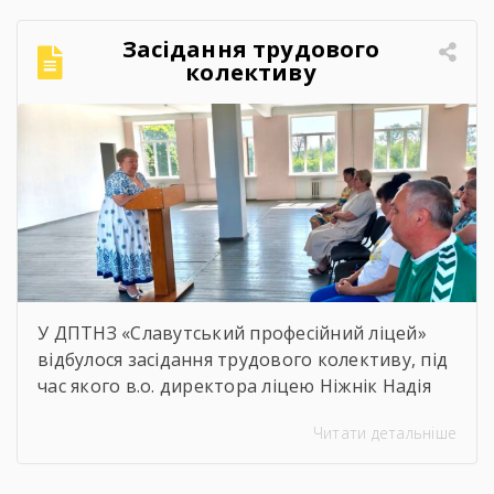
та відчуття єдності.Для ветеранів це
можливість активно провести час,
Засідання трудового
відволіктися від буденності […]
колективу
У ДПТНЗ «Славутський професійний ліцей»
відбулося засідання трудового колективу, під
час якого в.о. директора ліцею Ніжнік Надія
Олександрівна представила звіт про
Читати детальніше
діяльність закладу за 2025/2026 навчальний
рік.Разом проаналізували результати роботи,
згадали важливі досягнення, реалізовані