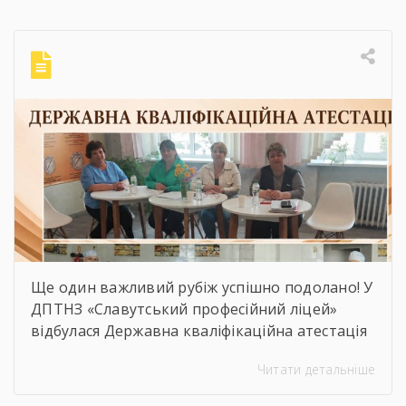
ініціативи, міжнародні проєкти, професійні
перемоги та окреслили вектор подальшого
розвитку ліцею.Особливо приємною
частиною зустрічі стало відзначення
працівників ліцею грамотами та подяками
[…]
Ще один важливий рубіж успішно подолано! У
ДПТНЗ «Славутський професійний ліцей»
відбулася Державна кваліфікаційна атестація
здобувачів освіти з професії «Кухар.
Читати детальніше
Кондитер». За кожною стравою, кожним
десертом і кожною вдалою презентацією —