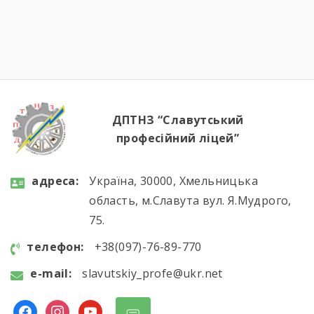
сотні годин навчання, практики, пошуку і
вдосконалення. Саме це сьогодні
продемонстрували наші студенти, гідно
підтвердивши свою професійну майстерність.
Вітаємо майбутніх кухарів і кондитерів із […]
ДПТНЗ “Славутський
професійний ліцей”
aдресa:
Україна, 30000, Хмельницька
область, м.Славута вул. Я.Мудрого,
75.
телефон:
+38(097)-76-89-770
e-mail:
slavutskiy_profe@ukr.net