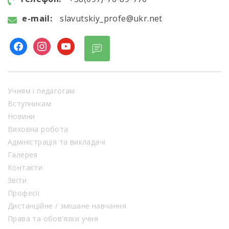
e-mail:
slavutskiy_profe@ukr.net
Учням і педагогам
Вступникам
Новини
Виховна робота
Адміністрація та викладачі
Галерея
Контакти
Звіти
Професії
Дистанційне / змішане навчання
Права та обов’язки учня