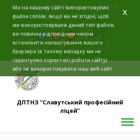
Україна, 30000, Хмельницька область,
Ми на нашому сайті використовуємо
x
м.Славута вул. Я.Мудрого, 75.
файли cookie, якщо ви не згодні, щоб
ми використовували даний тип файлів,
+38(097)-76-89-770
ви повинні відповідним чином
встановити налаштування вашого
браузера (в такому випадку ми не
гарантуємо коректної роботи сайту)
або не використовувати наш веб-сайт
ДПТНЗ “Славутський професійний
ліцей”