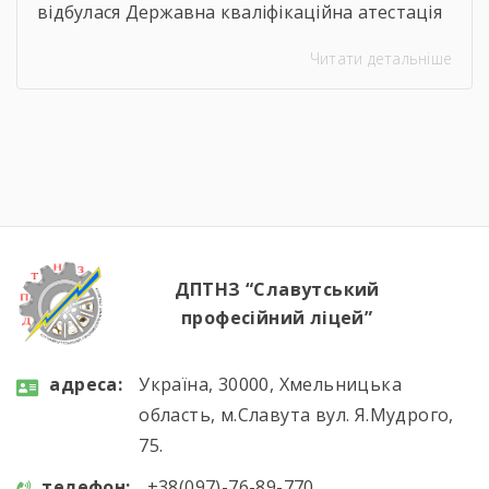
відбулася Державна кваліфікаційна атестація
здобувачів освіти з професії «Кухар.
Читати детальніше
Кондитер». За кожною стравою, кожним
десертом і кожною вдалою презентацією —
сотні годин навчання, практики, пошуку і
вдосконалення. Саме це сьогодні
продемонстрували наші студенти, гідно
підтвердивши свою професійну майстерність.
Вітаємо майбутніх кухарів і кондитерів із […]
ДПТНЗ “Славутський
професійний ліцей”
aдресa:
Україна, 30000, Хмельницька
область, м.Славута вул. Я.Мудрого,
75.
телефон:
+38(097)-76-89-770