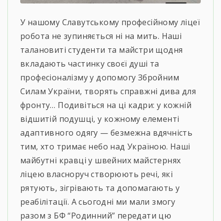
У нашому Славутському професійному ліцеї
робота не зупиняється ні на мить. Наші
талановиті студенти та майстри щодня
вкладають частинку своєї душі та
професіоналізму у допомогу Збройним
Силам України​, творять справжні дива для
фронту… ​Подивіться на ці кадри: у кожній
відшитій подушці, у кожному елементі
адаптивного одягу — безмежна вдячність
тим, хто тримає небо над Україною.​ Наші
майбутні кравці у швейних майстернях
ліцею власноруч створюють речі, які
рятують, зігрівають та допомагають у
реабілітації. А сьогодні ми мали змогу
разом з БФ “Родинний” передати цю