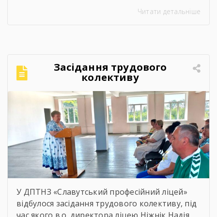
ліцею. Було багато азарту, дружніх матчів,
Читати детальніше
усмішок і щирого спілкування. Саме такі
моменти нагадують, що спорт — це не лише
про гру, а й про підтримку, нові знайомства
та відчуття єдності.Для ветеранів це
можливість активно провести час,
Засідання трудового
відволіктися від буденності […]
колективу
У ДПТНЗ «Славутський професійний ліцей»
відбулося засідання трудового колективу, під
час якого в.о. директора ліцею Ніжнік Надія