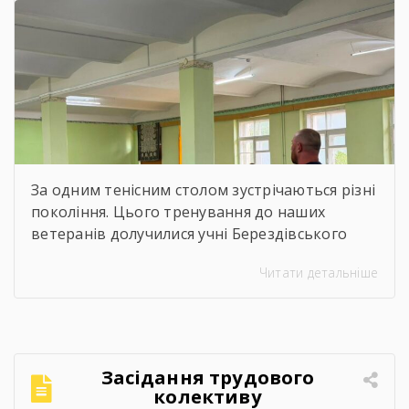
За одним тенісним столом зустрічаються різні
покоління. Цього тренування до наших
ветеранів долучилися учні Берездівського
ліцею. Було багато азарту, дружніх матчів,
Читати детальніше
усмішок і щирого спілкування. Саме такі
моменти нагадують, що спорт — це не лише
про гру, а й про підтримку, нові знайомства
та відчуття єдності.Для ветеранів це
можливість активно провести час,
Засідання трудового
відволіктися від буденності […]
колективу