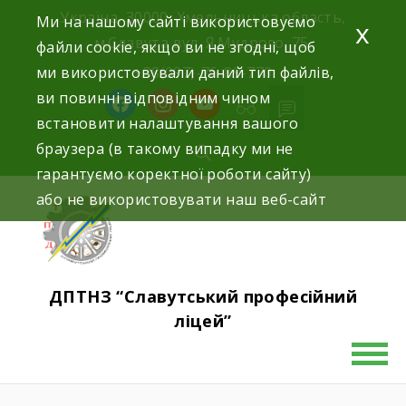
Україна, 30000, Хмельницька область,
Ми на нашому сайті використовуємо
x
м.Славута вул. Я.Мудрого, 75.
файли cookie, якщо ви не згодні, щоб
ми використовували даний тип файлів,
+38(097)-76-89-770
ви повинні відповідним чином
встановити налаштування вашого
браузера (в такому випадку ми не
гарантуємо коректної роботи сайту)
або не використовувати наш веб-сайт
ДПТНЗ “Славутський професійний
ліцей”