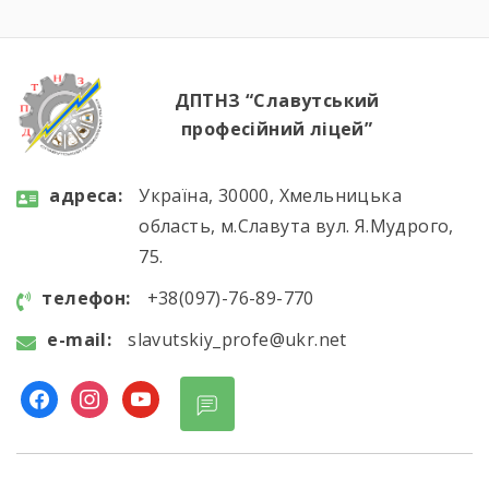
підтвердивши свою професійну майстерність.
Вітаємо майбутніх кухарів і кондитерів із […]
ДПТНЗ “Славутський
професійний ліцей”
aдресa:
Україна, 30000, Хмельницька
область, м.Славута вул. Я.Мудрого,
75.
телефон:
+38(097)-76-89-770
e-mail:
slavutskiy_profe@ukr.net