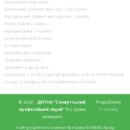
Інклюзивне навчання
Безпечний освітній простір. Стоп булінг
Віртуальний кабінет методичної служби
Книга Пам’яті. Війна
Інформаційна сторінка
Електронна бібліотека
Історія ліцею
Міжнародна співпраця
Правила прийому
Документи до вступу
Співпраця з Інститутом професійної освіти НАПН України
Склад та графік роботи приймальної комісії
© 2026 -
ДПТНЗ “Славутський
Розроблено
професійний ліцей”
Всі права
IT-Gravity
захищено
«Сайт розроблено в межах Програми EU4Skills: Кращі