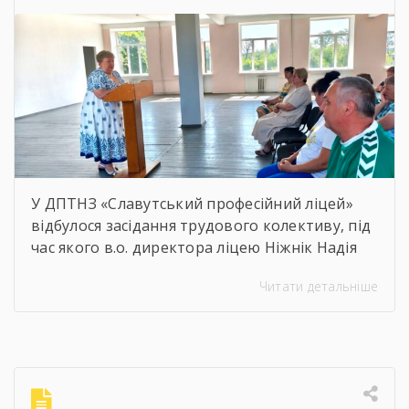
У ДПТНЗ «Славутський професійний ліцей»
відбулося засідання трудового колективу, під
час якого в.о. директора ліцею Ніжнік Надія
Олександрівна представила звіт про
Читати детальніше
діяльність закладу за 2025/2026 навчальний
рік.Разом проаналізували результати роботи,
згадали важливі досягнення, реалізовані
ініціативи, міжнародні проєкти, професійні
перемоги та окреслили вектор подальшого
розвитку ліцею.Особливо приємною