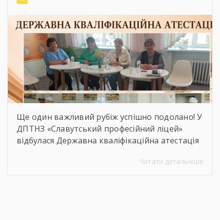
частиною зустрічі стало відзначення
працівників ліцею грамотами та подяками
[…]
Ще один важливий рубіж успішно подолано! У
ДПТНЗ «Славутський професійний ліцей»
відбулася Державна кваліфікаційна атестація
здобувачів освіти з професії «Кухар.
Читати детальніше
Кондитер». За кожною стравою, кожним
десертом і кожною вдалою презентацією —
сотні годин навчання, практики, пошуку і
вдосконалення. Саме це сьогодні
продемонстрували наші студенти, гідно