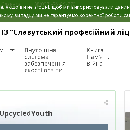
м.Славута
+38(097)-76-89-770
e, якщо ви не згодні, щоб ми використовували даний
кому випадку ми не гарантуємо коректної роботи са
НЗ “Славутський професійний ліц
м
Внутрішня
Книга
система
Пам’яті.
забезпечення
Війна
якості освіти
тартап UpcycledYouth
UpcycledYouth