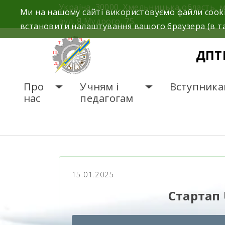
Україна, 30000, Хмельницька область, 
Ми на нашому сайті використовуємо файли cooki
вул. Я.Мудрого, 75.
встановити налаштування вашого браузера (в та
ДПТ
Про
Учням і
Вступника
нас
педагогам
ГОЛОВНА
НОВИНИ
С
15.01.2025
Стартап 