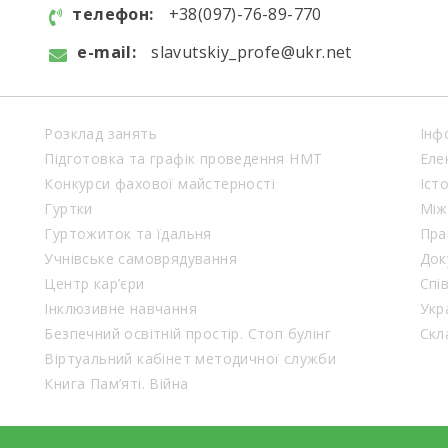
телефон:
+38(097)-76-89-770
e-mail:
slavutskiy_profe@ukr.net
Розклад занять
Інф
Підготовка та графік проведення НМТ
Еле
Конкурси фахової майстерності
Іст
Гуртки
Між
Гуртожиток та їдальня
Пра
Учнівське самоврядування
Док
Центр кар’єри
Спі
Інклюзивне навчання
Укр
Безпечний освітній простір. Стоп булінг
Віртуальний кабінет методичної служби
Книга Пам’яті. Війна