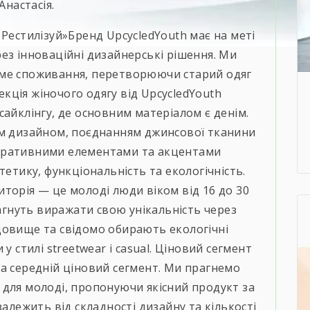
настасія.
 Рестилізуй»Бренд UpcycledYouth має на меті
ез інноваційні дизайнерські рішення. Ми
оме споживання, перетворюючи старий одяг
лекція жіночого одягу від UpcycledYouth
сайклінгу, де основним матеріалом є денім.
им дизайном, поєднанням джинсової тканини
оративними елементами та акцентами
тетику, функціональність та екологічність.
торія — це молоді люди віком від 16 до 30
рагнуть виражати свою унікальність через
довище та свідомо обирають екологічні
у стилі streetwear і casual. Ціновий сегмент
а середній ціновий сегмент. Ми прагнемо
 для молоді, пропонуючи якісний продукт за
залежить від складності дизайну та кількості