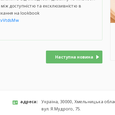
 між доступністю та ексклюзивністю в
ликання на lookbook
JkvVtdsMw
Наступна новина
aдресa:
Україна, 30000, Хмельницька обла
вул. Я.Мудрого, 75.