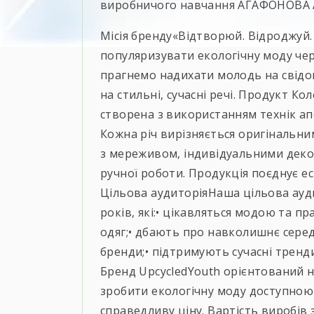
виробничого навчання АГАФОНОВА А
Місія бренду«Відтворюй. Відроджуй.
популяризувати екологічну моду чер
прагнемо надихати молодь на свід
на стильні, сучасні речі. Продукт Ко
створена з використанням технік ап
Кожна річ вирізняється оригінальн
з мереживом, індивідуальними дек
ручної роботи. Продукція поєднує ес
Цільова аудиторіяНаша цільова ауди
років, які:• цікавляться модою та п
одяг;• дбають про навколишнє сере
бренди;• підтримують сучасні тренди 
Бренд UpcycledYouth орієнтований н
зробити екологічну моду доступною
справедливу ціну. Вартість виробів 