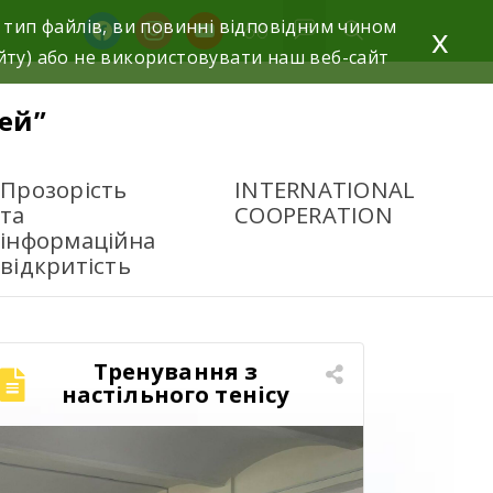
 тип файлів, ви повинні відповідним чином
x
йту) або не використовувати наш веб-сайт
ей”
Прозорість
INTERNATIONAL
та
COOPERATION
інформаційна
відкритість
Тренування з
настільного тенісу