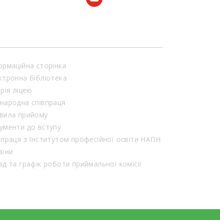
ормаційна сторінка
ктронна бібліотека
орія ліцею
народна співпраця
вила прийому
ументи до вступу
впраця з Інститутом професійної освіти НАПН
аїни
Склад та графік роботи приймальної комісії