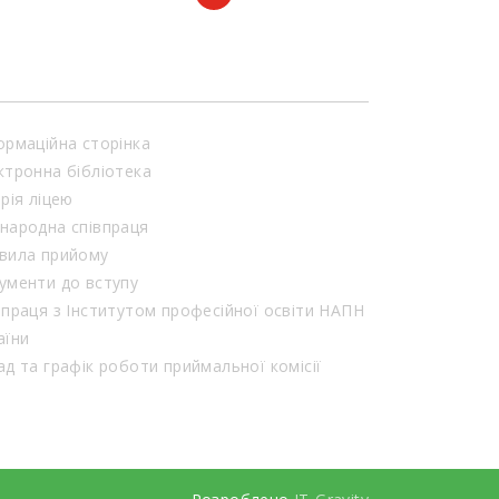
ормаційна сторінка
ктронна бібліотека
орія ліцею
народна співпраця
вила прийому
ументи до вступу
впраця з Інститутом професійної освіти НАПН
аїни
Склад та графік роботи приймальної комісії