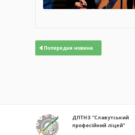
Попередня новина
ДПТНЗ “Славутський
професійний ліцей”