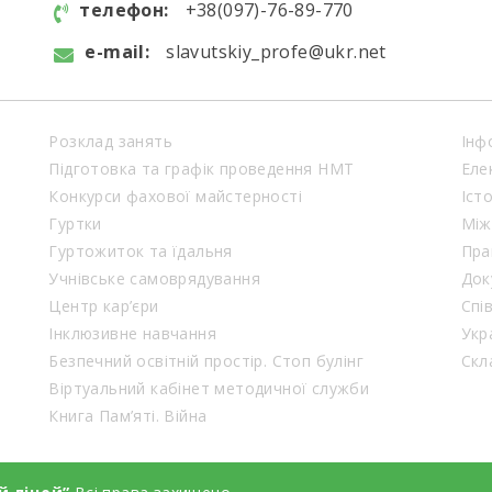
телефон:
+38(097)-76-89-770
e-mail:
slavutskiy_profe@ukr.net
Розклад занять
Інф
Підготовка та графік проведення НМТ
Еле
Конкурси фахової майстерності
Іст
Гуртки
Між
Гуртожиток та їдальня
Пра
Учнівське самоврядування
Док
Центр кар’єри
Спі
Інклюзивне навчання
Укр
Безпечний освітній простір. Стоп булінг
Віртуальний кабінет методичної служби
Книга Пам’яті. Війна