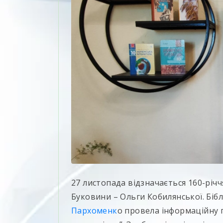
27 листопада відзначається 160-річч
Буковини – Ольги Кобилянської. Біб
Пархоменк
о провела інформаційну 