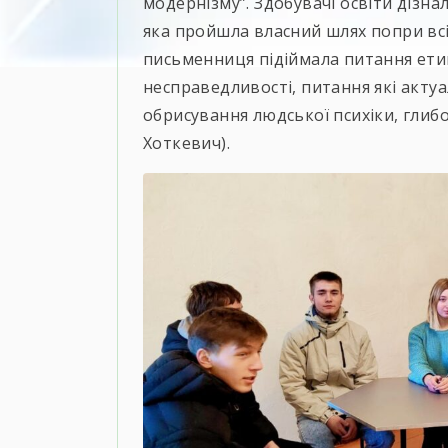
модернізму”. Здобувачі освіти дізн
яка пройшла власний шлях попри всі
письменниця підіймала питання ети
несправедливості, питання які актуал
обрисування людської психіки, глибо
Хоткевич).