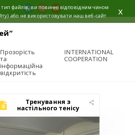
 тип файлів, ви повинні відповідним чином
x
йту) або не використовувати наш веб-сайт
ей”
Прозорість
INTERNATIONAL
та
COOPERATION
інформаційна
відкритість
Тренування з
настільного тенісу