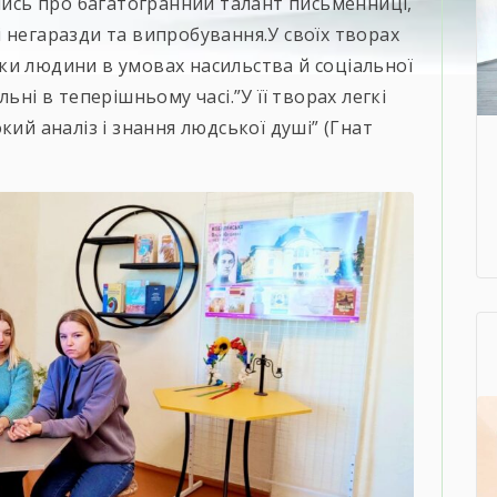
ались про багатогранний талант письменниці,
 негаразди та випробування.У своїх творах
ки людини в умовах насильства й соціальної
ьні в теперішньому часі.”У її творах легкі
кий аналіз і знання людської душі” (Гнат