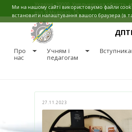
Україна, 30000, Хмельницька область, 
Ми на нашому сайті використовуємо файли cooki
вул. Я.Мудрого, 75.
встановити налаштування вашого браузера (в та
ДПТ
Про
Учням і
Вступника
нас
педагогам
ГОЛОВНА
НОВИНИ
27.11.2023