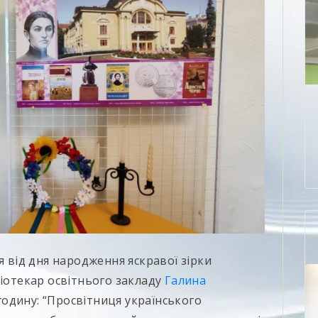
я від дня народження яскравої зірки
ліотекар освітнього закладу
Галина
годину: “Просвітниця українського