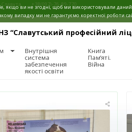
м.Славута
+38(097)-76-89-770
e, якщо ви не згодні, щоб ми використовували даний
кому випадку ми не гарантуємо коректної роботи са
НЗ “Славутський професійний ліц
м
Внутрішня
Книга
система
Пам’яті.
забезпечення
Війна
якості освіти