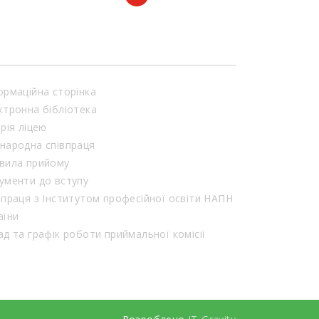
ормаційна сторінка
ктронна бібліотека
орія ліцею
народна співпраця
вила прийому
ументи до вступу
впраця з Інститутом професійної освіти НАПН
аїни
Склад та графік роботи приймальної комісії