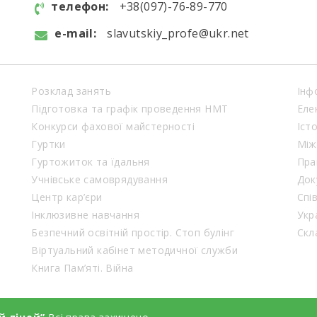
телефон:
+38(097)-76-89-770
e-mail:
slavutskiy_profe@ukr.net
Розклад занять
Інф
Підготовка та графік проведення НМТ
Еле
Конкурси фахової майстерності
Іст
Гуртки
Між
Гуртожиток та їдальня
Пра
Учнівське самоврядування
Док
Центр кар’єри
Спі
Інклюзивне навчання
Укр
Безпечний освітній простір. Стоп булінг
Віртуальний кабінет методичної служби
Книга Пам’яті. Війна