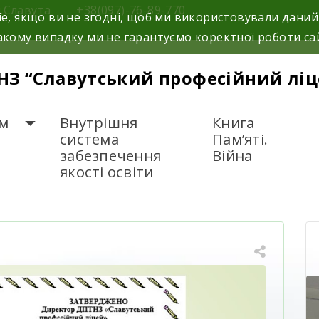
м.Славута
+38(097)-76-89-770
e, якщо ви не згодні, щоб ми використовували даний
кому випадку ми не гарантуємо коректної роботи са
НЗ “Славутський професійний ліц
м
Внутрішня
Книга
система
Пам’яті.
забезпечення
Війна
якості освіти