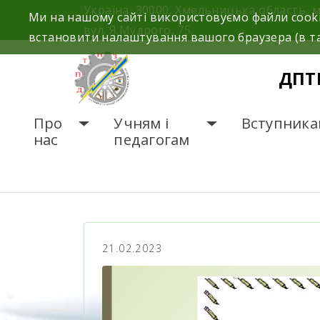
Україна, 30000, Хмельницька область, 
Ми на нашому сайті використовуємо файли cooki
вул. Я.Мудрого, 75.
встановити налаштування вашого браузера (в та
ДПТ
Про
Учням і
Вступника
нас
педагогам
ГОЛОВНА
НОВИНИ
21.02.2023