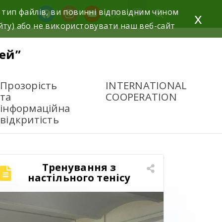
 тип файлів, ви повинні відповідним чином
x
йту) або не використовувати наш веб-сайт
ей”
Прозорість
INTERNATIONAL
та
COOPERATION
інформаційна
відкритість
Тренування з
настільного тенісу